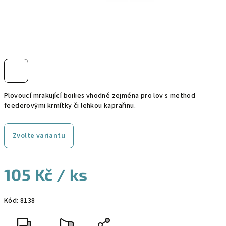
Plovoucí mrakující boilies vhodné zejména pro lov s method
feederovými krmítky či lehkou kaprařinu.
Zvolte variantu
105 Kč
/ ks
Měrná
Kód:
8138
cena: