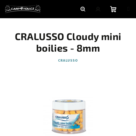
Přejít
na
obsah
Nákupní
Hledat
Přihlášení
CRALUSSO Cloudy mini
košík
boilies - 8mm
CRALUSSO