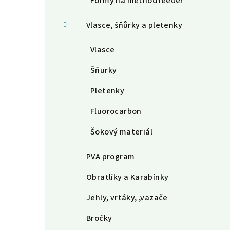
Formy na method feeder
Vlasce, šňůrky a pletenky
Vlasce
Šňurky
Pletenky
Fluorocarbon
Šokový materiál
PVA program
Obratlíky a Karabínky
Jehly, vrtáky, ,vazače
Bročky