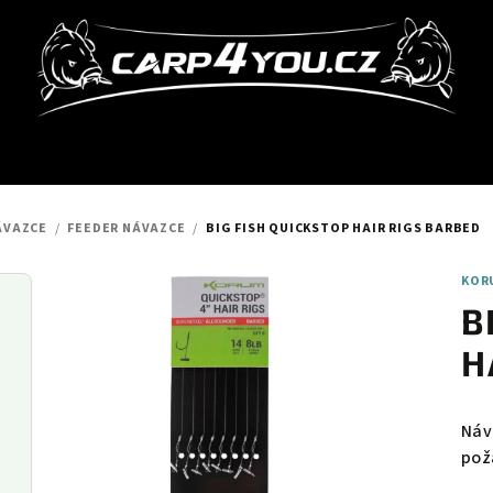
ÁVAZCE
/
FEEDER NÁVAZCE
/
BIG FISH QUICKSTOP HAIR RIGS BARBED
KOR
B
H
Náv
pož