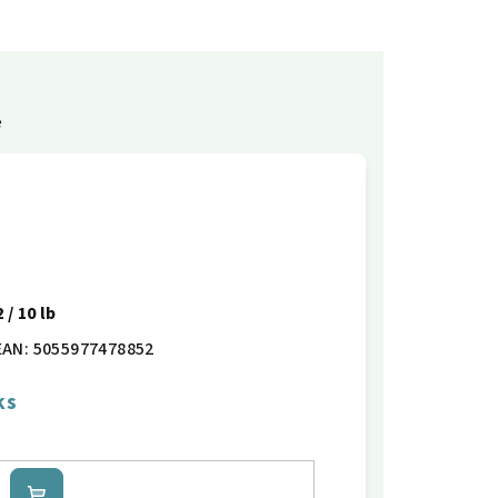
e
 / 10 lb
EAN:
5055977478852
ks