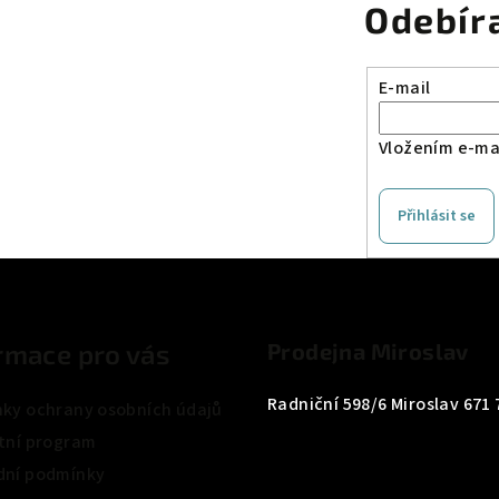
Odebír
E-mail
Vložením e-mai
Přihlásit se
rmace pro vás
Prodejna Miroslav
Radniční 598/6 Miroslav 671 
ky ochrany osobních údajů
tní program
ní podmínky