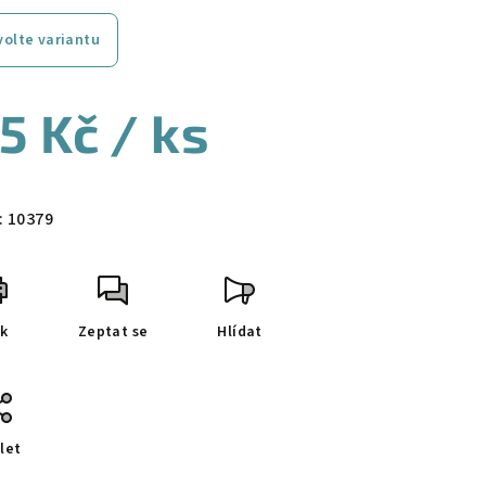
volte variantu
5 Kč
/ ks
ná
a:
:
10379
sk
Zeptat se
Hlídat
let