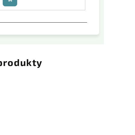
Do
košíku
 produkty