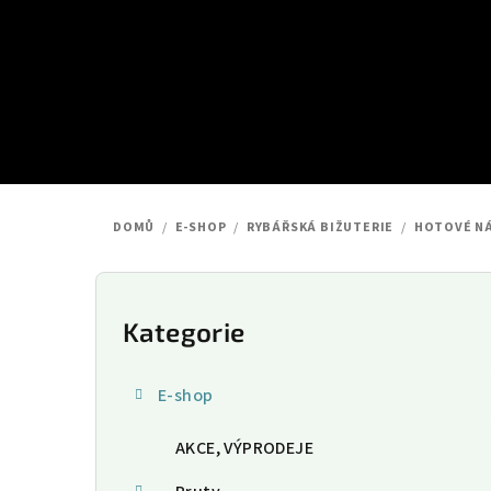
Přejít
na
obsah
DOMŮ
/
E-SHOP
/
RYBÁŘSKÁ BIŽUTERIE
/
HOTOVÉ N
P
o
Kategorie
Přeskočit
kategorie
s
E-shop
t
AKCE, VÝPRODEJE
r