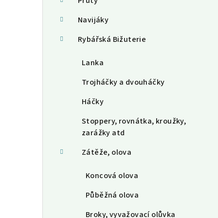
a
Pruty
n
Navijáky
n
Rybářská Bižuterie
í
Lanka
p
Trojháčky a dvouháčky
a
Háčky
n
Stoppery, rovnátka, kroužky,
e
zarážky atd
l
Zátěže, olova
Koncová olova
Půběžná olova
Broky, vyvažovací olůvka