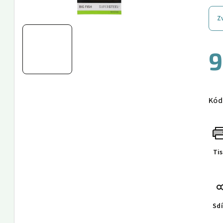
Z
9
Měr
cen
Kód
Ti
Sdí