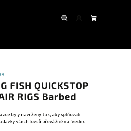
Hledat
Přihlášení
Nákupní
košík
UM
IG FISH QUICKSTOP
AIR RIGS Barbed
azce byly navrženy tak, aby splňovali
adavky všech lovců převážně na feeder.