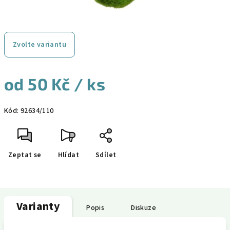
Zvolte variantu
od
50 Kč
/ ks
Měrná
Kód:
92634/110
cena:
Zeptat se
Hlídat
Sdílet
Varianty
Popis
Diskuze