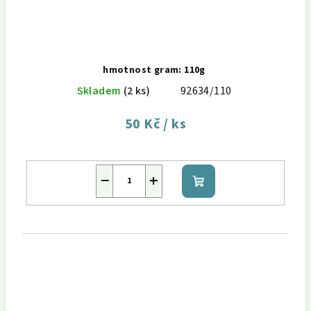
hmotnost gram: 110g
Skladem
(2 ks)
92634/110
50 Kč
/ ks
−
+
Do
košíku