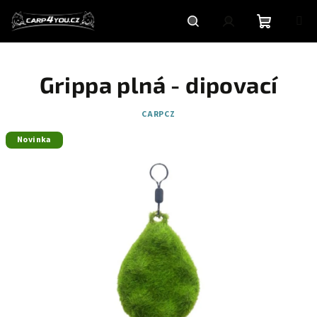
Přejít
na
obsah
Nákupní
Hledat
Přihlášení
Grippa plná - dipovací
košík
CARPCZ
Novinka