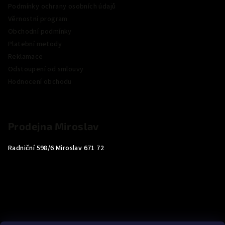
Podmínky ochrany osobních údajů
Věrnostní program
Obchodní podmínky
Platební metody
Reklamace
Odstoupení od smlouvy
Hodnocení obchodu
Prodejna Miroslav
Radniční 598/6 Miroslav 671 72