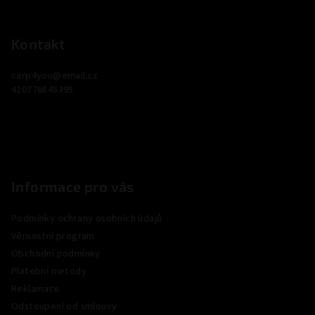
Z
á
p
Kontakt
a
carp4you
@
email.cz
t
420776845395
í
Informace pro vás
Podmínky ochrany osobních údajů
Věrnostní program
Obchodní podmínky
Platební metody
Reklamace
Odstoupení od smlouvy