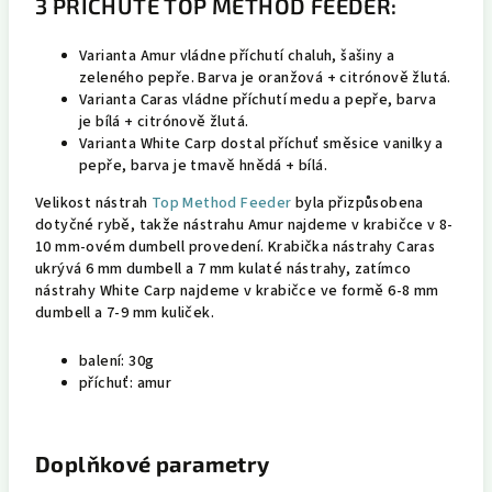
3 PŘÍCHUTĚ TOP METHOD FEEDER:
Varianta Amur vládne příchutí chaluh, šašiny a
zeleného pepře. Barva je oranžová + citrónově žlutá.
Varianta Caras vládne příchutí medu a pepře, barva
je bílá + citrónově žlutá.
Varianta White Carp dostal příchuť směsice vanilky a
pepře, barva je tmavě hnědá + bílá.
Velikost nástrah
Top Method Feeder
byla přizpůsobena
dotyčné rybě, takže nástrahu Amur najdeme v krabičce v 8-
10 mm-ovém dumbell provedení. Krabička nástrahy Caras
ukrývá 6 mm dumbell a 7 mm kulaté nástrahy, zatímco
nástrahy White Carp najdeme v krabičce ve formě 6-8 mm
dumbell a 7-9 mm kuliček.
balení: 30g
příchuť: amur
Doplňkové parametry