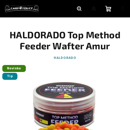
Přejít
na
obsah
Nákupní
Hledat
Přihlášení
HALDORADO Top Method
košík
Feeder Wafter Amur
HALDORADO
Novinka
Tip