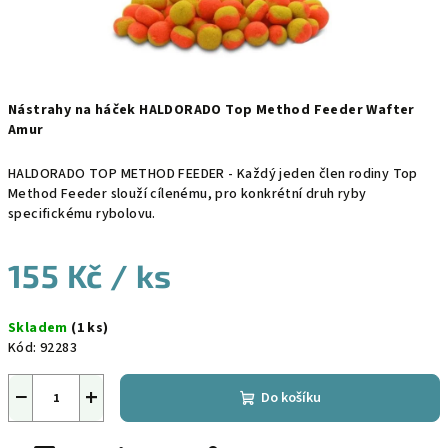
Nástrahy na háček HALDORADO Top Method Feeder Wafter
Amur
HALDORADO TOP METHOD FEEDER - Každý jeden člen rodiny Top
Method Feeder slouží cílenému, pro konkrétní druh ryby
specifickému rybolovu.
155 Kč
/ ks
Měrná
Skladem
(1 ks)
cena:
Kód:
92283
−
+
Do košíku