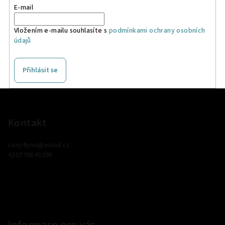
E-mail
Vložením e-mailu souhlasíte s
podmínkami ochrany osobních
údajů
Přihlásit se
Z
á
p
Kontakt
a
carp4you
@
email.cz
t
420776845395
í
Informace pro vás