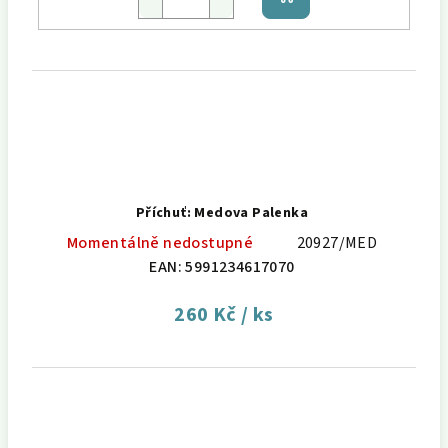
Do
košíku
Příchuť: Medova Palenka
Momentálně nedostupné
20927/MED
EAN:
5991234617070
260 Kč
/ ks