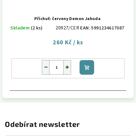
Příchuť: červeny Demon Jahoda
Skladem
(2 ks)
20927/CER
EAN:
5991234617087
260 Kč
/ ks
−
+
Do
košíku
Odebírat newsletter