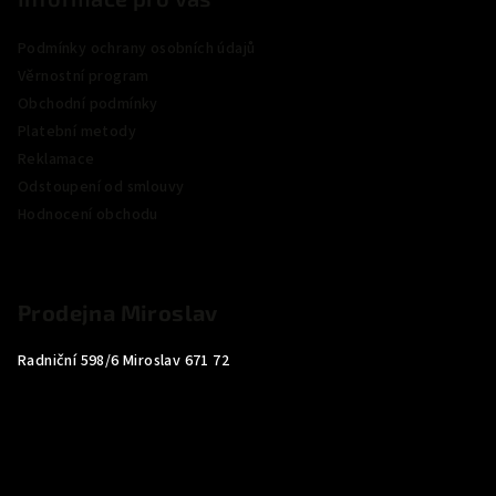
Podmínky ochrany osobních údajů
Věrnostní program
Obchodní podmínky
Platební metody
Reklamace
Odstoupení od smlouvy
Hodnocení obchodu
Prodejna Miroslav
Radniční 598/6 Miroslav 671 72