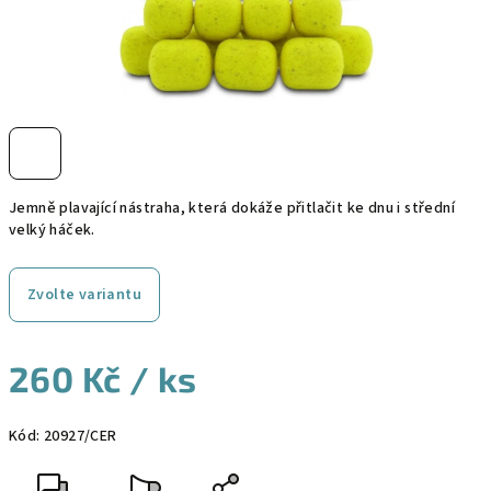
Jemně plavající nástraha, která dokáže přitlačit ke dnu i střední
velký háček.
Zvolte variantu
260 Kč
/ ks
Měrná
Kód:
20927/CER
cena: