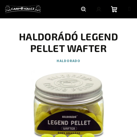
Přejít
na
obsah
Nákupní
Hledat
Přihlášení
HALDORÁDÓ LEGEND
košík
PELLET WAFTER
HALDORADO