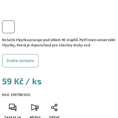
Rotační třpytka pracuje pod úhlem 45 stupňů. Patří mezi univerzální
třpytky, která je doporučená pro všechny druhy vod.
Zvolte variantu
59 Kč
/ ks
Měrná
Kód:
106766/GOL
cena:
Zeptat se
Hlídat
Sdílet