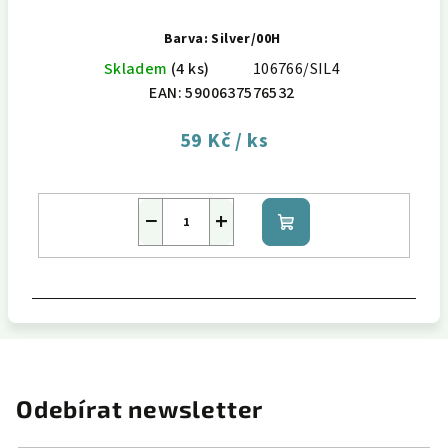
Barva: Silver/00H
Skladem
(4 ks)
106766/SIL4
EAN:
5900637576532
59 Kč
/ ks
−
+
Do
košíku
Odebírat newsletter