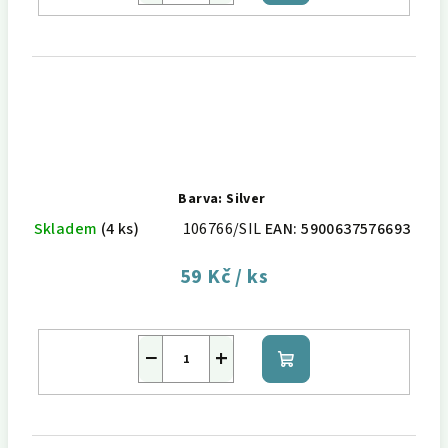
košíku
Barva: Silver
Skladem
(4 ks)
106766/SIL
EAN:
5900637576693
59 Kč
/ ks
−
+
Do
košíku