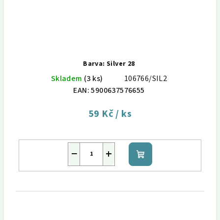
Barva: Silver 28
Skladem
(3 ks)
106766/SIL2
EAN:
5900637576655
59 Kč
/ ks
−
+
Do
košíku