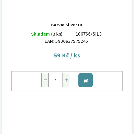
Barva: Silver10
Skladem
(3 ks)
106766/SIL3
EAN:
5900637575245
59 Kč
/ ks
−
+
Do
košíku