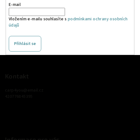
E-mail
Vložením e-mailu souhlasíte s
podmínkami ochrany osobních
údajů
Přihlásit se
Z
á
p
Kontakt
a
carp4you
@
email.cz
t
420776845395
í
Informace pro vás