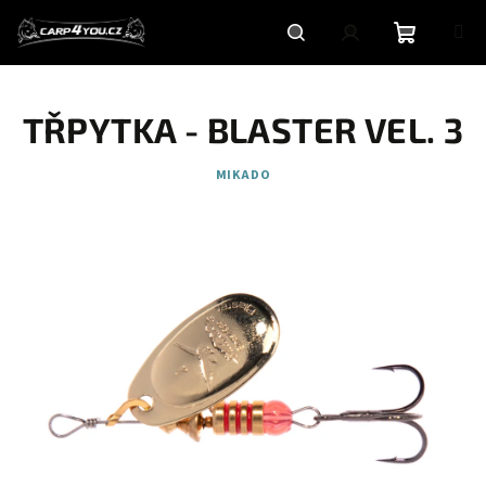
Přejít
na
obsah
Nákupní
Hledat
Přihlášení
TŘPYTKA - BLASTER VEL. 3
košík
MIKADO