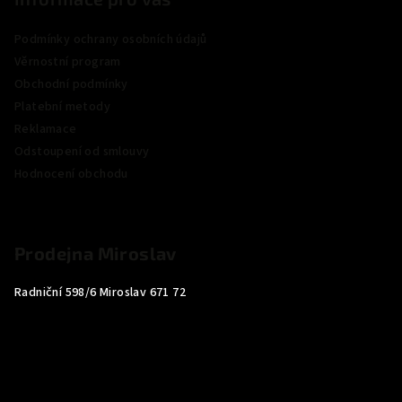
Podmínky ochrany osobních údajů
Věrnostní program
Obchodní podmínky
Platební metody
Reklamace
Odstoupení od smlouvy
Hodnocení obchodu
Prodejna Miroslav
Radniční 598/6 Miroslav 671 72