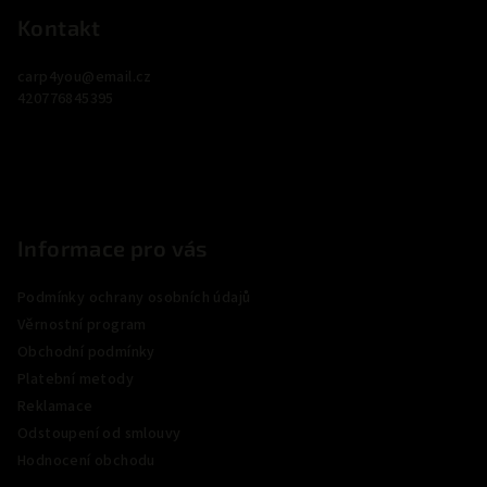
p
Kontakt
a
carp4you
@
email.cz
t
420776845395
í
Informace pro vás
Podmínky ochrany osobních údajů
Věrnostní program
Obchodní podmínky
Platební metody
Reklamace
Odstoupení od smlouvy
Hodnocení obchodu