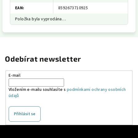
EAN
:
8592673710925
Položka byla vyprodána…
Odebírat newsletter
E-mail
Vložením e-mailu souhlasíte s
podmínkami ochrany osobních
údajů
Přihlásit se
Z
á