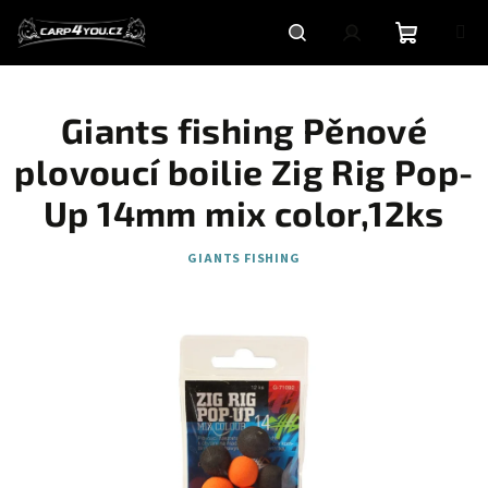
Přejít
na
obsah
Nákupní
Hledat
Přihlášení
Giants fishing Pěnové
košík
plovoucí boilie Zig Rig Pop-
Up 14mm mix color,12ks
GIANTS FISHING