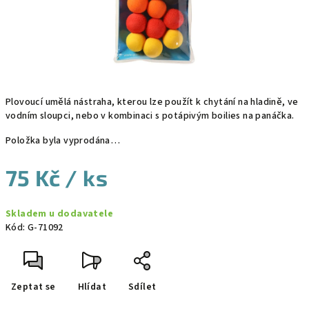
Plovoucí umělá nástraha, kterou lze použít k chytání na hladině, ve
vodním sloupci, nebo v kombinaci s potápivým boilies na panáčka.
Položka byla vyprodána…
75 Kč
/ ks
Měrná
Skladem u dodavatele
cena:
Kód:
G-71092
Zeptat se
Hlídat
Sdílet