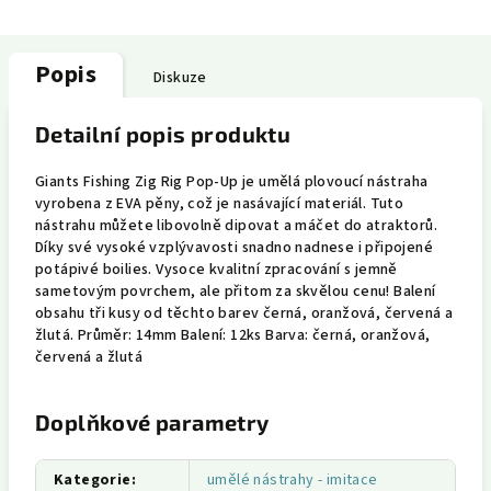
Popis
Diskuze
Detailní popis produktu
Giants Fishing Zig Rig Pop-Up je umělá plovoucí nástraha
vyrobena z EVA pěny, což je nasávající materiál. Tuto
nástrahu můžete libovolně dipovat a máčet do atraktorů.
Díky své vysoké vzplývavosti snadno nadnese i připojené
potápivé boilies. Vysoce kvalitní zpracování s jemně
sametovým povrchem, ale přitom za skvělou cenu! Balení
obsahu tři kusy od těchto barev černá, oranžová, červená a
žlutá. Průměr: 14mm Balení: 12ks Barva: černá, oranžová,
červená a žlutá
Doplňkové parametry
Kategorie
:
umělé nástrahy - imitace