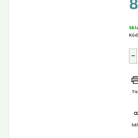
8
Měr
cen
Sk
Kód
−
Ti
Sdí