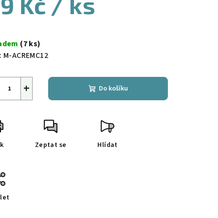
9 Kč
/ ks
ná
a:
ladem
(7 ks)
:
M-ACREMC12
+
Do košíku
sk
Zeptat se
Hlídat
let