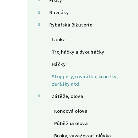
a
Pruty
n
Navijáky
n
Rybářská Bižuterie
í
Lanka
p
Trojháčky a dvouháčky
a
Háčky
n
Stoppery, rovnátka, kroužky,
e
zarážky atd
l
Zátěže, olova
Koncová olova
Půběžná olova
Broky, vyvažovací olůvka