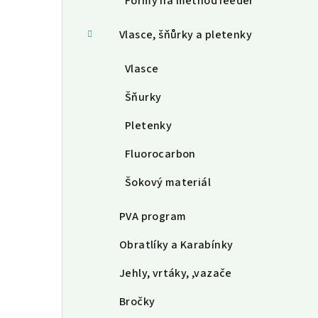
Formy na method feeder
Vlasce, šňůrky a pletenky
Vlasce
Šňurky
Pletenky
Fluorocarbon
Šokový materiál
PVA program
Obratlíky a Karabínky
Jehly, vrtáky, ,vazače
Bročky