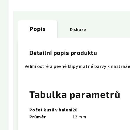
Popis
Diskuze
Detailní popis produktu
Velmi ostré a pevné klipy matné barvy k nastraž
Tabulka parametrů
Počet kusů v balení
20
Průměr
12 mm