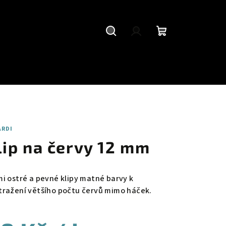
Hledat
Přihlášení
Nákupní
košík
ARDI
lip na červy 12 mm
mi ostré a pevné klipy matné barvy k
tražení většího počtu červů mimo háček.