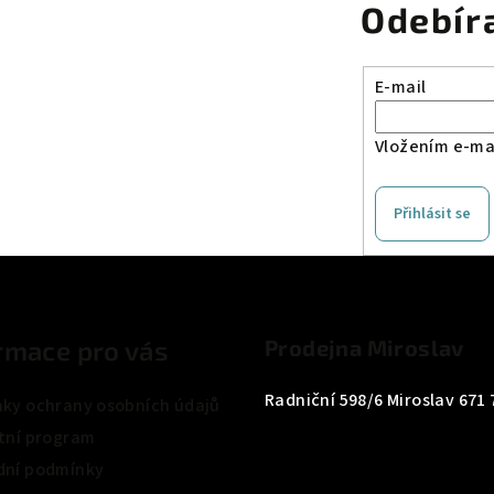
Odebír
E-mail
Vložením e-mai
Přihlásit se
rmace pro vás
Prodejna Miroslav
Radniční 598/6 Miroslav 671 
ky ochrany osobních údajů
tní program
ní podmínky