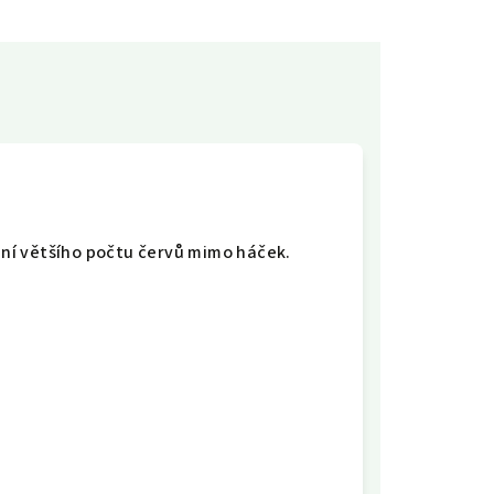
ení většího počtu červů mimo háček.