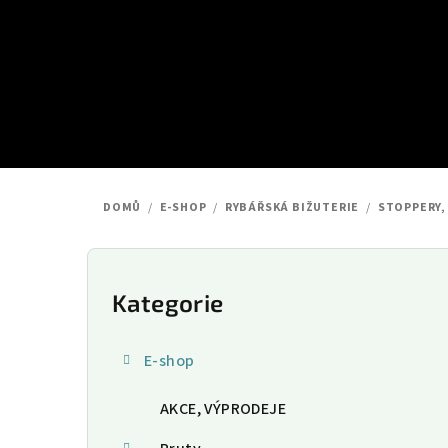
Přejít
na
obsah
DOMŮ
/
E-SHOP
/
RYBÁŘSKÁ BIŽUTERIE
/
STOPPERY,
P
o
Kategorie
Přeskočit
kategorie
s
E-shop
t
AKCE, VÝPRODEJE
r