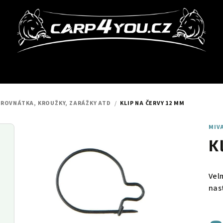
 ROVNÁTKA, KROUŽKY, ZARÁŽKY ATD
/
KLIP NA ČERVY 12 MM
MIV
K
Vel
nas