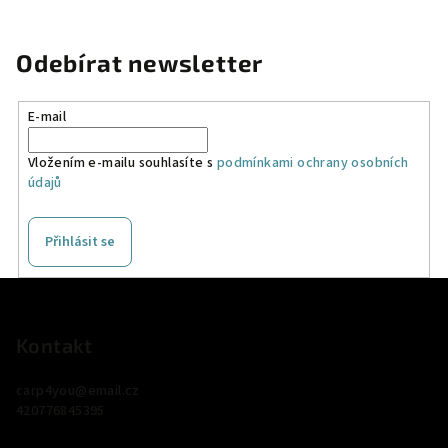
Odebírat newsletter
E-mail
Vložením e-mailu souhlasíte s
podmínkami ochrany osobních
údajů
Přihlásit se
Z
á
p
Kontakt
a
carp4you
@
email.cz
t
420776845395
í