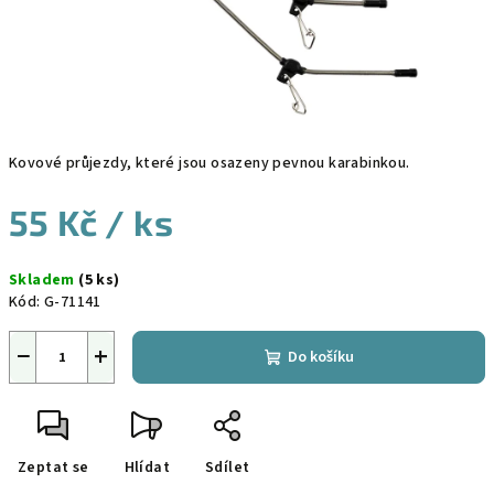
Kovové průjezdy, které jsou osazeny pevnou karabinkou.
55 Kč
/ ks
Měrná
Skladem
(5 ks)
cena:
Kód:
G-71141
−
+
Do košíku
Zeptat se
Hlídat
Sdílet