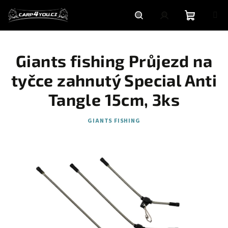
Přejít
na
obsah
Nákupní
Hledat
Přihlášení
Giants fishing Průjezd na
košík
tyčce zahnutý Special Anti
Tangle 15cm, 3ks
GIANTS FISHING