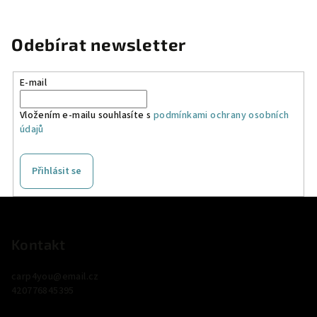
Odebírat newsletter
E-mail
Vložením e-mailu souhlasíte s
podmínkami ochrany osobních
údajů
Přihlásit se
Z
á
p
Kontakt
a
carp4you
@
email.cz
t
420776845395
í