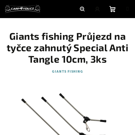
Přejít
na
obsah
Nákupní
Hledat
Přihlášení
Giants fishing Průjezd na
košík
tyčce zahnutý Special Anti
Tangle 10cm, 3ks
GIANTS FISHING