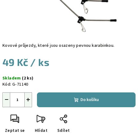
Kovové průjezdy, které jsou osazeny pevnou karabinkou.
49 Kč
/ ks
Měrná
Skladem
(2 ks)
cena:
Kód:
G-71140
−
+
Do košíku
Zeptat se
Hlídat
Sdílet