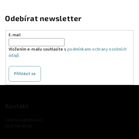
Odebírat newsletter
E-mail
Vložením e-mailu souhlasíte s
podmínkami ochrany osobních
údajů
Přihlásit se
Z
á
p
Kontakt
a
carp4you
@
email.cz
t
420776845395
í