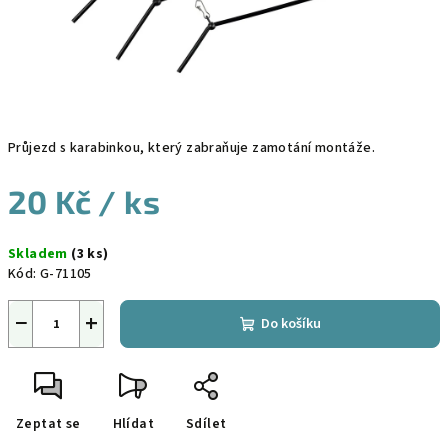
Průjezd s karabinkou, který zabraňuje zamotání montáže.
20 Kč
/ ks
Měrná
Skladem
(3 ks)
cena:
Kód:
G-71105
−
+
Do košíku
Zeptat se
Hlídat
Sdílet