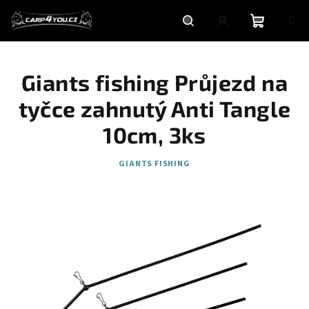
Přejít
na
obsah
Nákupní
Hledat
Přihlášení
Giants fishing Průjezd na
košík
tyčce zahnutý Anti Tangle
10cm, 3ks
GIANTS FISHING