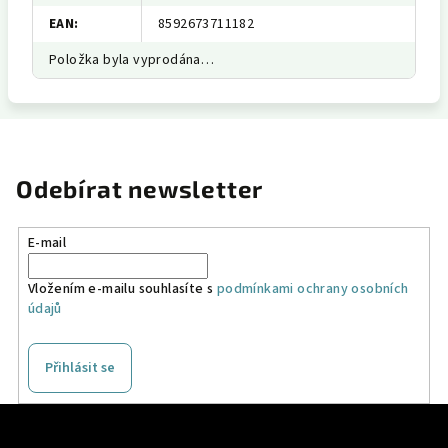
EAN
:
8592673711182
Položka byla vyprodána…
Odebírat newsletter
E-mail
Vložením e-mailu souhlasíte s
podmínkami ochrany osobních
údajů
Přihlásit se
Z
á