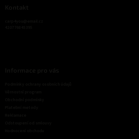
p
Kontakt
a
carp4you
@
email.cz
t
420776845395
í
Informace pro vás
Podmínky ochrany osobních údajů
Věrnostní program
Obchodní podmínky
Platební metody
Reklamace
Odstoupení od smlouvy
Hodnocení obchodu