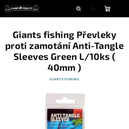
Přejít
na
obsah
Nákupní
Hledat
Přihlášení
Giants fishing Převleky
košík
proti zamotání Anti-Tangle
Sleeves Green L/10ks (
40mm )
GIANTS FISHING