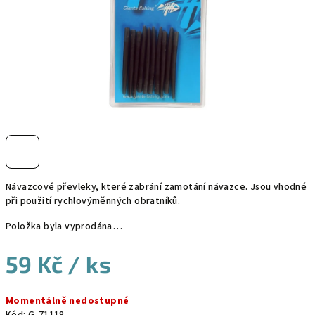
Návazcové převleky, které zabrání zamotání návazce. Jsou vhodné
při použití rychlovýměnných obratníků.
Položka byla vyprodána…
59 Kč
/ ks
Měrná
Momentálně nedostupné
cena: