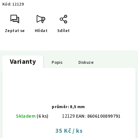
Kód:
12129
cena:
Zeptat se
Hlídat
Sdílet
Varianty
Popis
Diskuze
průměr: 8,5 mm
Skladem
(6 ks)
12129
EAN:
8606100899791
35 Kč
/ ks