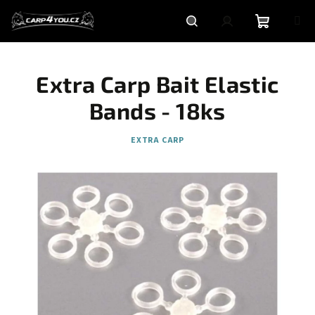
Přejít
na
obsah
Nákupní
Hledat
Přihlášení
Extra Carp Bait Elastic
košík
Bands - 18ks
EXTRA CARP