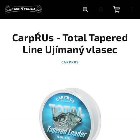
Přejít
na
obsah
Nákupní
Hledat
Přihlášení
Carp´R´Us - Total Tapered
košík
Line Ujímaný vlasec
CARPRUS