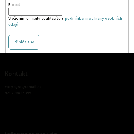
E-mail
Vložením e-mailu souhlasíte s
podmínkami ochrany osobních
údajů
Přihlásit se
Z
á
p
Kontakt
a
carp4you
@
email.cz
t
420776845395
í
Informace pro vás