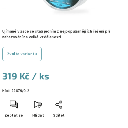
Ujímané vlasce se stali jedním z nejpopulárnějších řešení při
nahazování na velké vzdálenosti.
Zvolte variantu
319 Kč
/ ks
Měrná
Kód:
22679/0-2
cena:
Zeptat se
Hlídat
Sdílet