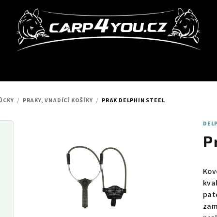
ŮCKY
/
PRAKY, VNADÍCÍ KOŠÍKY
/
PRAK DELPHIN STEEL
DEL
P
Kov
kva
pat
zam