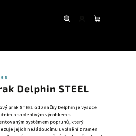
Hledat
Přihlášení
Nákupní
košík
PHIN
rak Delphin STEEL
ový prak STEEL od značky Delphin je vysoce
litním a spolehlivým výrobkem s
entovaným systémem popruhů, který
ezuje jejich nežádoucímu uvolnění z ramen