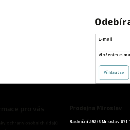
Odebír
E-mail
Vložením e-mai
Přihlásit se
rmace pro vás
Prodejna Miroslav
Radniční 598/6 Miroslav 671 
ky ochrany osobních údajů