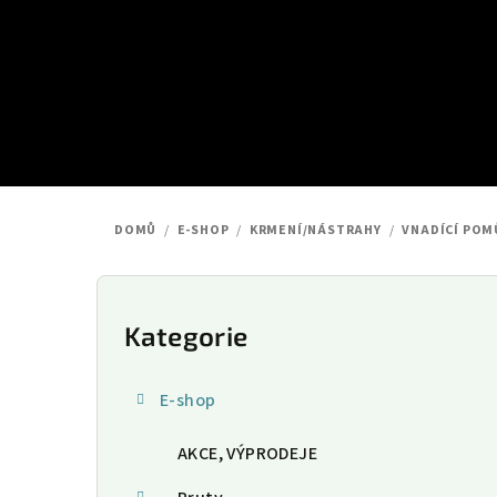
Přejít
na
obsah
DOMŮ
/
E-SHOP
/
KRMENÍ/NÁSTRAHY
/
VNADÍCÍ POM
P
o
Kategorie
Přeskočit
kategorie
s
E-shop
t
AKCE, VÝPRODEJE
r