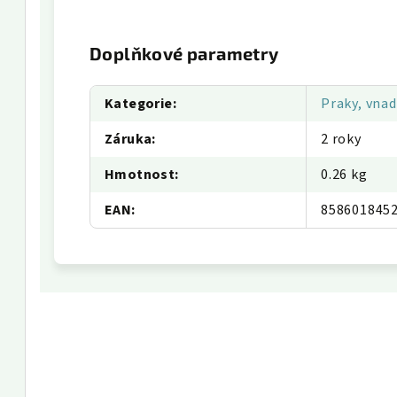
Doplňkové parametry
Kategorie
:
Praky, vnad
Záruka
:
2 roky
Hmotnost
:
0.26 kg
EAN
:
858601845