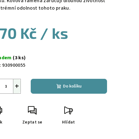
ku. Kovová ramena zaručují dlouhou životnost
xtrémní odolnost tohoto praku.
70 Kč
/ ks
ná
a:
ladem
(3 ks)
:
930900055
+
Do košíku
sk
Zeptat se
Hlídat