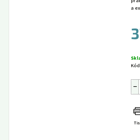
pra
a e
3
Měr
cen
Sk
Kód
−
Ti