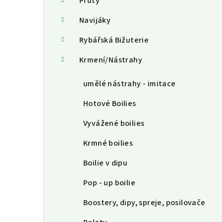
a
Pruty
n
Navijáky
n
Rybářská Bižuterie
í
Krmení/Nástrahy
p
umělé nástrahy - imitace
a
Hotové Boilies
n
Vyvážené boilies
e
Krmné boilies
l
Boilie v dipu
Pop - up boilie
Boostery, dipy, spreje, posilovače