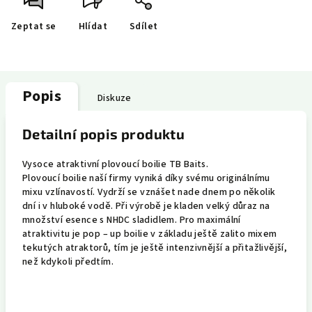
Zeptat se
Hlídat
Sdílet
Popis
Diskuze
Detailní popis produktu
Vysoce atraktivní plovoucí boilie TB Baits.
Plovoucí boilie naší firmy vyniká díky svému originálnímu
mixu vzlínavostí. Vydrží se vznášet nade dnem po několik
dní i v hluboké vodě. Při výrobě je kladen velký důraz na
množství esence s NHDC sladidlem. Pro maximální
atraktivitu je pop – up boilie v základu ještě zalito mixem
tekutých atraktorů, tím je ještě intenzivnější a přitažlivější,
než kdykoli předtím.