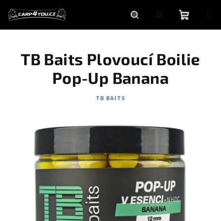
Přejít
na
obsah
Nákupní
Hledat
Přihlášení
TB Baits Plovoucí Boilie
košík
Pop-Up Banana
TB BAITS