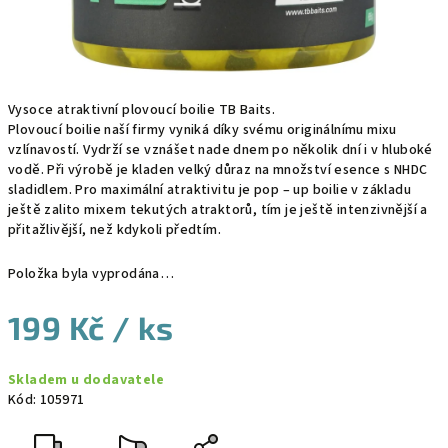
Vysoce atraktivní plovoucí boilie TB Baits.
Plovoucí boilie naší firmy vyniká díky svému originálnímu mixu
vzlínavostí. Vydrží se vznášet nade dnem po několik dní i v hluboké
vodě. Při výrobě je kladen velký důraz na množství esence s NHDC
sladidlem. Pro maximální atraktivitu je pop – up boilie v základu
ještě zalito mixem tekutých atraktorů, tím je ještě intenzivnější a
přitažlivější, než kdykoli předtím.
Položka byla vyprodána…
199 Kč
/ ks
Měrná
Skladem u dodavatele
cena:
Kód:
105971