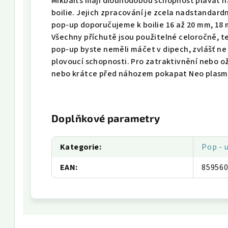
Mikbaits mají dlouhodobou schopnost plavat n
boilie. Jejich zpracování je zcela nadstandardn
pop-up doporučujeme k boilie 16 až 20 mm, 18 m
Všechny příchutě jsou použitelné celoročně, te
pop-up byste neměli máčet v dipech, zvlášť ne
plovoucí schopnosti. Pro zatraktivnění nebo 
nebo krátce před náhozem pokapat Neo plasm
Doplňkové parametry
Kategorie
:
Pop - u
EAN
:
85956