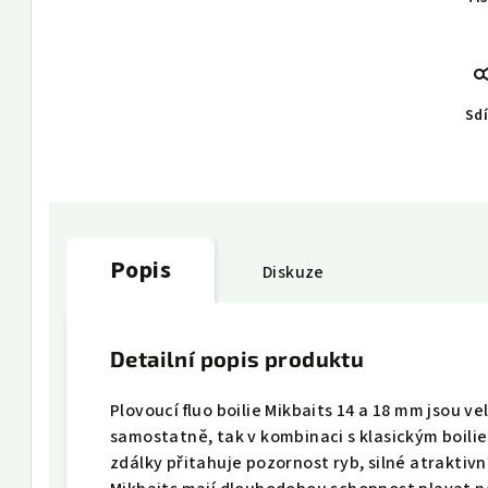
Sdí
Popis
Diskuze
Detailní popis produktu
Plovoucí fluo boilie Mikbaits 14 a 18 mm jsou v
samostatně, tak v kombinaci s klasickým boili
zdálky přitahuje pozornost ryb, silné atraktiv