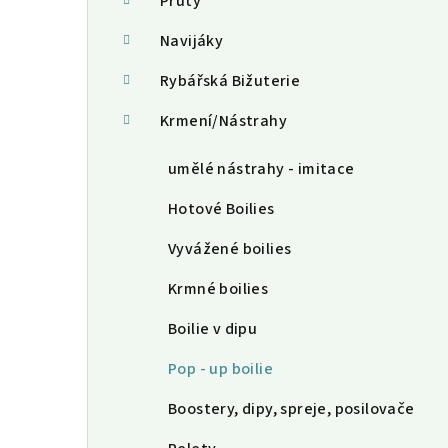
a
Pruty
n
Navijáky
n
Rybářská Bižuterie
í
Krmení/Nástrahy
p
umělé nástrahy - imitace
a
Hotové Boilies
n
Vyvážené boilies
e
Krmné boilies
l
Boilie v dipu
Pop - up boilie
Boostery, dipy, spreje, posilovače