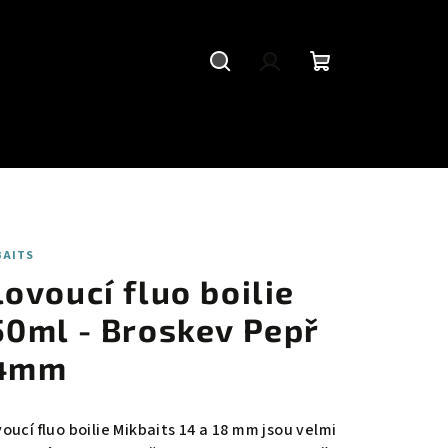
Hledat
Přihlášení
Nákupní
košík
BAITS
lovoucí fluo boilie
50ml - Broskev Pepř
4mm
oucí fluo boilie Mikbaits 14 a 18 mm jsou velmi