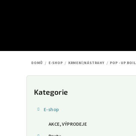
Přejít
na
obsah
DOMŮ
/
E-SHOP
/
KRMENÍ/NÁSTRAHY
/
POP - UP BOIL
P
o
Kategorie
Přeskočit
kategorie
s
E-shop
t
AKCE, VÝPRODEJE
r