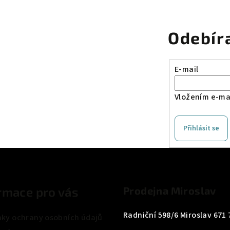
Odebír
E-mail
Vložením e-mai
Přihlásit se
rmace pro vás
Prodejna Miroslav
Radniční 598/6 Miroslav 671 
ky ochrany osobních údajů