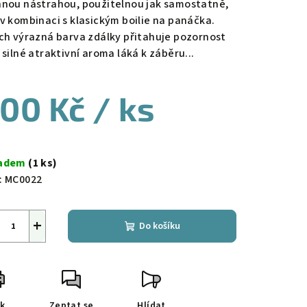
nnou nástrahou, použitelnou jak samostatně,
 v kombinaci s klasickým boilie na panáčka.
ich výrazná barva zdálky přitahuje pozornost
 silné atraktivní aroma láká k záběru...
00 Kč
/ ks
ná
a:
ladem
(1 ks)
:
MC0022
+
Do košíku
sk
Zeptat se
Hlídat