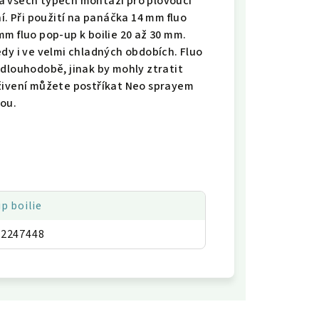
a všech typech montáží pro plovoucí
í. Při použití na panáčka 14 mm fluo
m fluo pop-up k boilie 20 až 30 mm.
dy i ve velmi chladných obdobích. Fluo
 dlouhodobě, jinak by mohly ztratit
oživení můžete postříkat Neo sprayem
ou.
p boilie
02247448