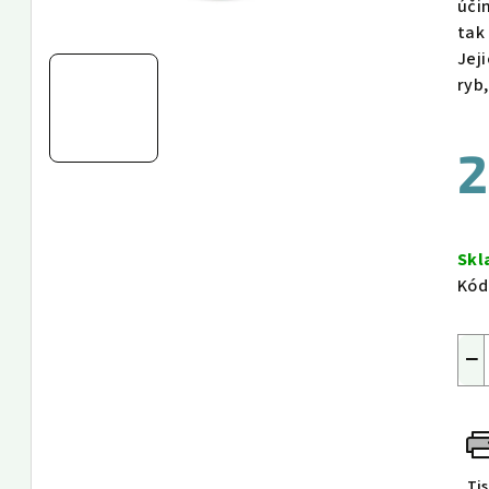
úči
tak
Jej
ryb,
2
Měr
cen
Sk
Kód
−
Ti