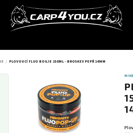
IE
/
PLOVOUCÍ FLUO BOILIE 150ML - BROSKEV PEPŘ 14MM
MIK
P
1
1
Plov