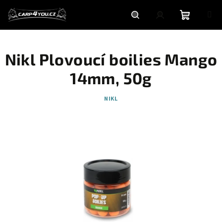
Přejít
na
obsah
Nákupní
Hledat
Přihlášení
Nikl Plovoucí boilies Mango
košík
14mm, 50g
NIKL