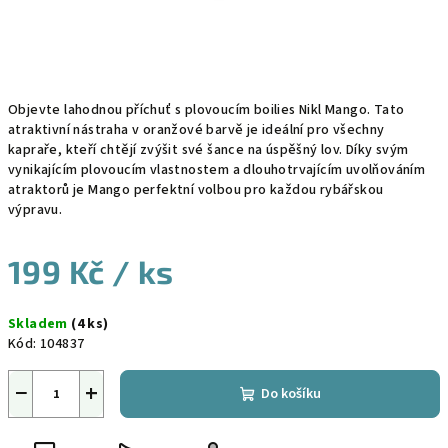
Objevte lahodnou příchuť s plovoucím boilies Nikl Mango. Tato
atraktivní nástraha v oranžové barvě je ideální pro všechny
kapraře, kteří chtějí zvýšit své šance na úspěšný lov. Díky svým
vynikajícím plovoucím vlastnostem a dlouhotrvajícím uvolňováním
atraktorů je Mango perfektní volbou pro každou rybářskou
výpravu.
199 Kč
/ ks
Měrná
Skladem
(4 ks)
cena:
Kód:
104837
−
+
Do košíku