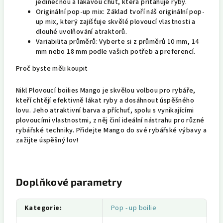
jedinečnou a lákavou chuť, která přitahuje ryby.
Originální pop-up mix: Základ tvoří náš originální pop-
up mix, který zajišťuje skvělé plovoucí vlastnosti a
dlouhé uvolňování atraktorů.
Variabilita průměrů: Vyberte si z průměrů 10 mm, 14
mm nebo 18 mm podle vašich potřeb a preferencí.
Proč byste měli koupit
Nikl Plovoucí boilies Mango je skvělou volbou pro rybáře,
kteří chtějí efektivně lákat ryby a dosáhnout úspěšného
lovu. Jeho atraktivní barva a příchuť, spolu s vynikajícími
plovoucími vlastnostmi, z něj činí ideální nástrahu pro různé
rybářské techniky. Přidejte Mango do své rybářské výbavy a
zažijte úspěšný lov!
Doplňkové parametry
Kategorie
:
Pop - up boilie