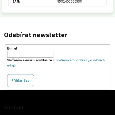
EAN
:
8592400006598
Odebírat newsletter
E-mail
Vložením e-mailu souhlasíte s
podmínkami ochrany osobních
údajů
Přihlásit se
Z
á
p
Kontakt
a