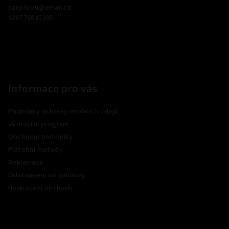
carp4you
@
email.cz
t
420776845395
í
Informace pro vás
Podmínky ochrany osobních údajů
Věrnostní program
Obchodní podmínky
Platební metody
Reklamace
Odstoupení od smlouvy
Hodnocení obchodu