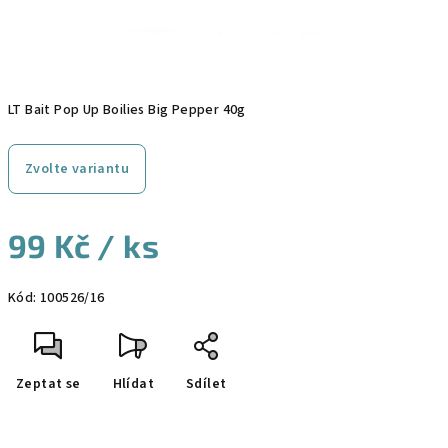
LT Bait Pop Up Boilies Big Pepper 40g
Zvolte variantu
99 Kč
/ ks
Měrná
Kód:
100526/16
cena:
Zeptat se
Hlídat
Sdílet