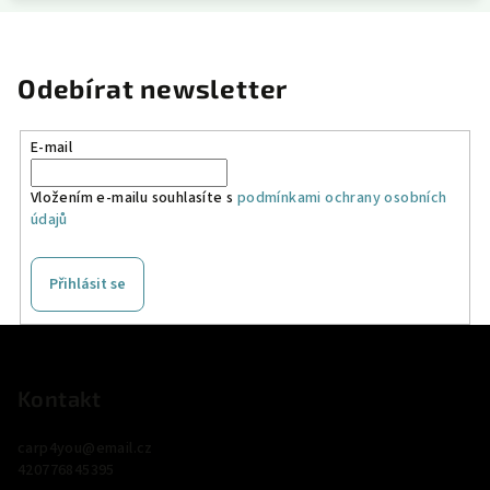
Odebírat newsletter
E-mail
Vložením e-mailu souhlasíte s
podmínkami ochrany osobních
údajů
Přihlásit se
Z
á
p
Kontakt
a
carp4you
@
email.cz
t
420776845395