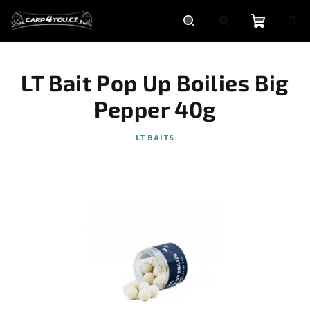
Přejít
na
obsah
Nákupní
Hledat
Přihlášení
LT Bait Pop Up Boilies Big
košík
Pepper 40g
LT BAITS