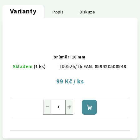
Varianty
Popis
Diskuze
průměr: 16 mm
Skladem
(1 ks)
100526/16
EAN:
859420508548
99 Kč
/ ks
−
+
Do
košíku