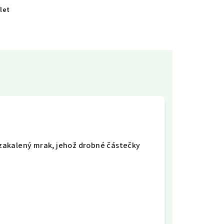
let
ě zakalený mrak, jehož drobné částečky