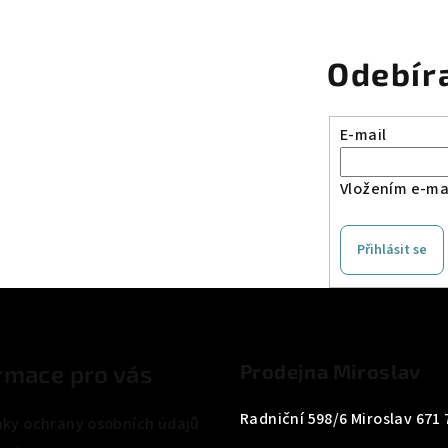
Odebír
E-mail
Vložením e-mai
Přihlásit se
rmace pro vás
Prodejna Miroslav
Radniční 598/6 Miroslav 671 
ky ochrany osobních údajů