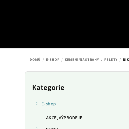
Přejít
na
obsah
DOMŮ
/
E-SHOP
/
KRMENÍ/NÁSTRAHY
/
PELETY
/
NIK
P
o
Kategorie
Přeskočit
kategorie
s
E-shop
t
AKCE, VÝPRODEJE
r