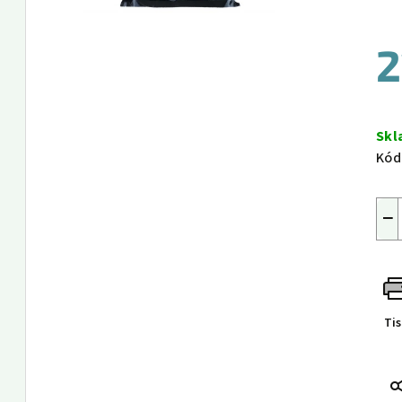
2
Měr
cen
Sk
Kód
−
Ti