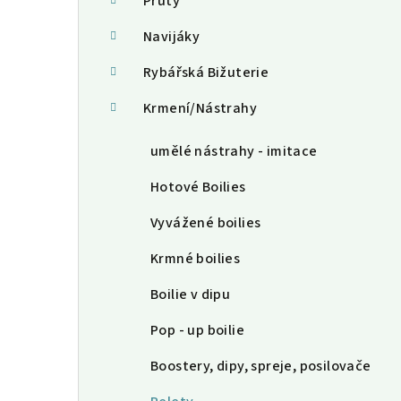
a
Pruty
n
Navijáky
n
Rybářská Bižuterie
í
Krmení/Nástrahy
p
umělé nástrahy - imitace
a
Hotové Boilies
n
Vyvážené boilies
e
Krmné boilies
l
Boilie v dipu
Pop - up boilie
Boostery, dipy, spreje, posilovače