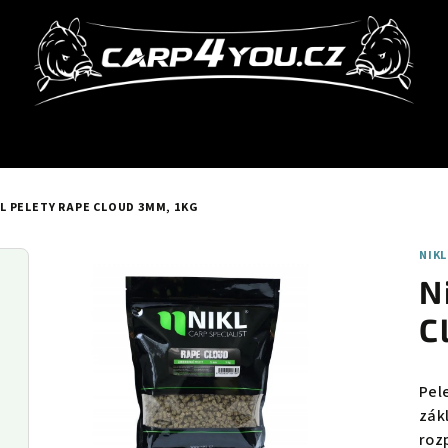
L PELETY RAPE CLOUD 3MM, 1KG
NIKL
N
C
Pel
zák
roz