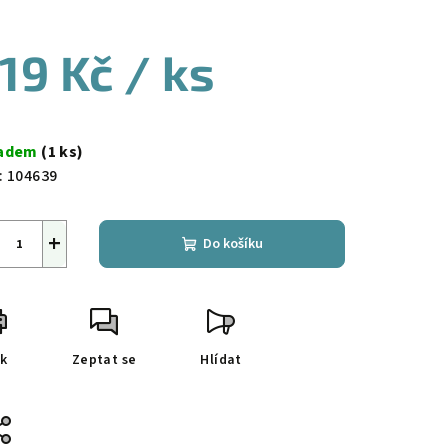
19 Kč
/ ks
ná
a:
ladem
(1 ks)
:
104639
+
Do košíku
sk
Zeptat se
Hlídat