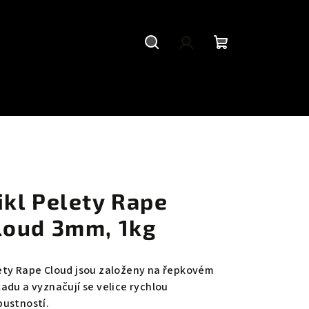
Hledat
Přihlášení
Nákupní
košík
ikl Pelety Rape
loud 3mm, 1kg
ety Rape Cloud jsou založeny na řepkovém
ladu a vyznačují se velice rychlou
pustností.