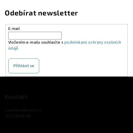
Odebírat newsletter
E-mail
Vložením e-mailu souhlasíte s
podmínkami ochrany osobních
údajů
Přihlásit se
Z
á
p
Kontakt
a
carp4you
@
email.cz
t
420776845395
í