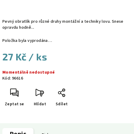
Pevný obratlík pro různé druhy montážní a techniky lovu. Snese
opravdu hodně...
Položka byla vyprodána…
27 Kč
/ ks
Měrná
Momentálně nedostupné
cena:
Kód:
96616
Zeptat se
Hlídat
Sdílet