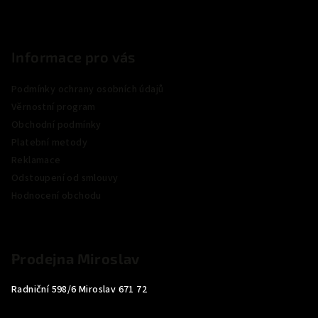
Informace pro vás
Podmínky ochrany osobních údajů
Věrnostní program
Obchodní podmínky
Platební metody
Reklamace
Odstoupení od smlouvy
Hodnocení obchodu
Prodejna Miroslav
Radniční 598/6 Miroslav 671 72