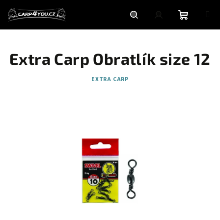
Přejít
na
obsah
Nákupní
Hledat
Přihlášení
Extra Carp Obratlík size 12
košík
EXTRA CARP