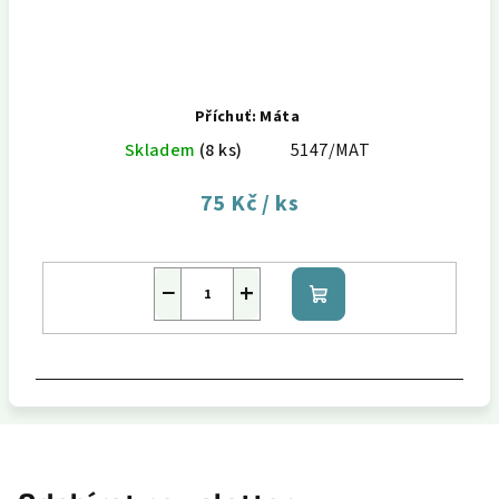
Příchuť: Máta
Skladem
(8 ks)
5147/MAT
75 Kč
/ ks
−
+
Do
košíku