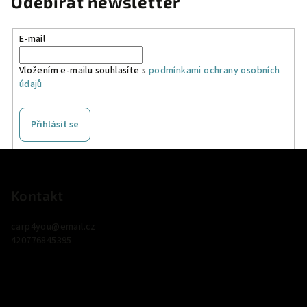
Odebírat newsletter
E-mail
Vložením e-mailu souhlasíte s
podmínkami ochrany osobních
údajů
Přihlásit se
Z
á
p
Kontakt
a
carp4you
@
email.cz
t
420776845395
í