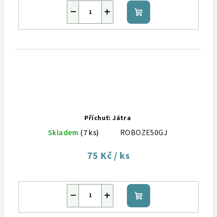
−
+
Do
košíku
Příchuť: Játra
Skladem
(7 ks)
ROBOZE50GJ
75 Kč
/ ks
−
+
Do
košíku