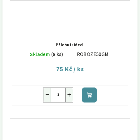
Příchuť: Med
Skladem
(8 ks)
ROBOZE50GM
75 Kč
/ ks
−
+
Do
košíku