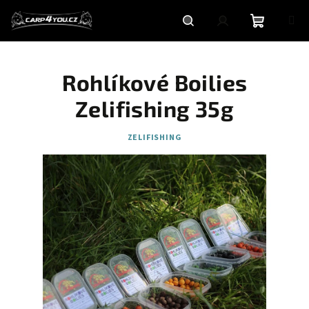
Přejít
na
obsah
Nákupní
Hledat
Přihlášení
Rohlíkové Boilies
košík
Zelifishing 35g
ZELIFISHING