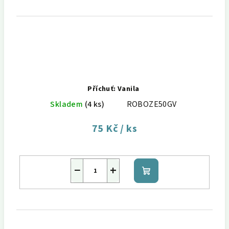
Příchuť: Vanila
Skladem
(4 ks)
ROBOZE50GV
75 Kč
/ ks
−
+
Do
košíku