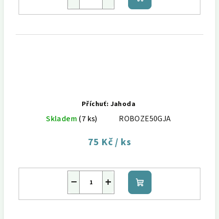
Do
košíku
Příchuť: Jahoda
Skladem
(7 ks)
ROBOZE50GJA
75 Kč
/ ks
−
+
Do
košíku