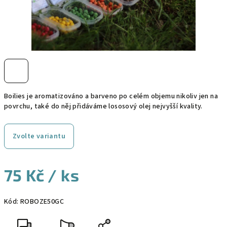
Boilies je aromatizováno a barveno po celém objemu nikoliv jen na
povrchu, také do něj přidáváme lososový olej nejvyšší kvality.
Zvolte variantu
75 Kč
/ ks
Měrná
Kód:
ROBOZE50GC
cena: