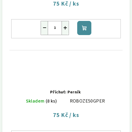
75 Kč
/ ks
−
+
Do
košíku
Příchuť: Perník
Skladem
(8 ks)
ROBOZE50GPER
75 Kč
/ ks