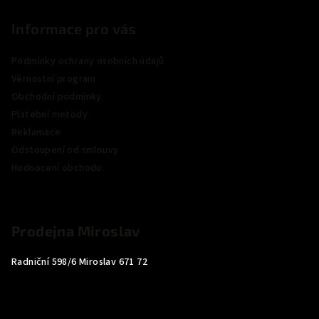
Informace pro vás
Podmínky ochrany osobních údajů
Věrnostní program
Obchodní podmínky
Platební metody
Reklamace
Odstoupení od smlouvy
Hodnocení obchodu
Prodejna Miroslav
Radniční 598/6 Miroslav 671 72