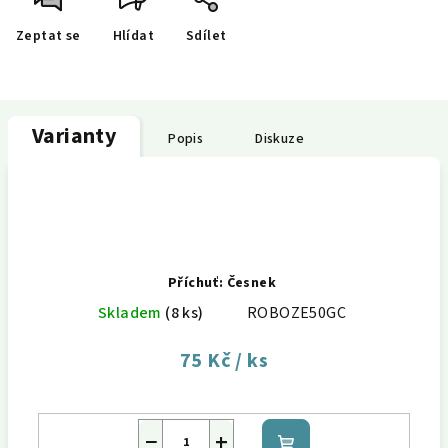
Zeptat se
Hlídat
Sdílet
Varianty
Popis
Diskuze
Příchuť: Česnek
Skladem
(8 ks)
ROBOZE50GC
75 Kč
/ ks
−
+