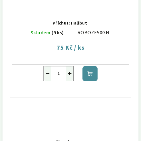
Příchuť: Halibut
Skladem
(9 ks)
ROBOZE50GH
75 Kč
/ ks
−
+
Do
košíku