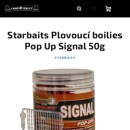
Přejít
na
obsah
Nákupní
Hledat
Přihlášení
Starbaits Plovoucí boilies
košík
Pop Up Signal 50g
STARBAITS