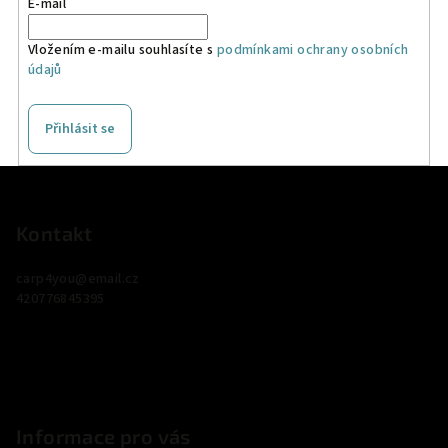
E-mail
Vložením e-mailu souhlasíte s
podmínkami ochrany osobních
údajů
Přihlásit se
Z
á
p
Kontakt
a
carp4you
@
email.cz
t
420776845395
í
Informace pro vás