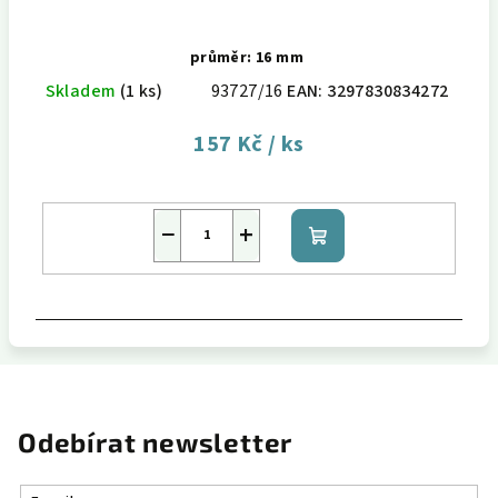
průměr: 16 mm
Skladem
(1 ks)
93727/16
EAN:
3297830834272
157 Kč
/ ks
−
+
Do
košíku
Odebírat newsletter