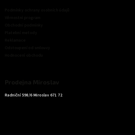
Podmínky ochrany osobních údajů
Věrnostní program
Obchodní podmínky
Platební metody
Reklamace
Odstoupení od smlouvy
Hodnocení obchodu
Prodejna Miroslav
Radniční 598/6 Miroslav 671 72