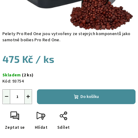
Pelety Pro Red One jsou vytvořeny ze stejných komponentů jako
samotné boilies Pro Red One.
475 Kč
/ ks
Měrná
Skladem
(2 ks)
cena:
Kód:
93754
−
+
Do košíku
Zeptat se
Hlídat
Sdílet