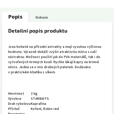
Popis
Diskuze
Detailní popis produktu
Jsou bohaté na přírodní extrakty a mají vysokou výživnou
hodnotu. Výrazně dokáží zvýšit atraktivitu místa s vaší
nástrahou. Možnost použití jak do PVA materiálů, tak i do
vytvořených krmných koulí. Rychle lákají kapry na krmné
místo. Jedná se o mix drobných peletek. Dodáváno
v praktickém kbelíku s víkem.
Hmotnost
2 kg
Výrobce
STARBAITS
Druh rybolovu
Kaprařina
Příchuť
Koření, Robin red