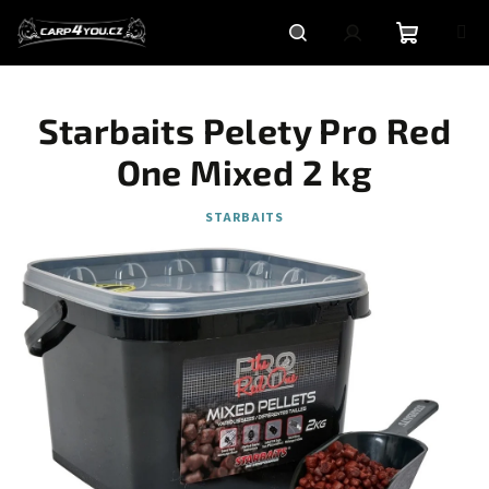
Přejít
na
obsah
Nákupní
Hledat
Přihlášení
Starbaits Pelety Pro Red
košík
One Mixed 2 kg
STARBAITS