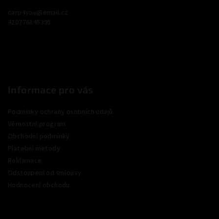
a
carp4you
@
email.cz
t
420776845395
í
Informace pro vás
Podmínky ochrany osobních údajů
Věrnostní program
Obchodní podmínky
Platební metody
Reklamace
Odstoupení od smlouvy
Hodnocení obchodu