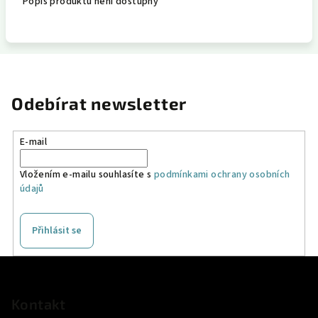
Popis produktu není dostupný
Odebírat newsletter
E-mail
Vložením e-mailu souhlasíte s
podmínkami ochrany osobních
údajů
Přihlásit se
Z
á
p
Kontakt