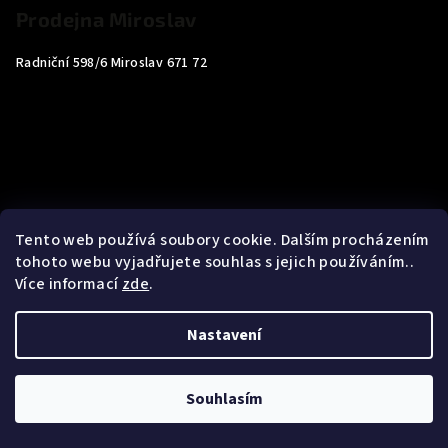
Prodejna Miroslav
Radniční 598/6 Miroslav 671 72
Tento web používá soubory cookie. Dalším procházením
tohoto webu vyjadřujete souhlas s jejich používáním..
Více informací
zde
.
Nastavení
Copyright 2026
Carp4You
. Všechna práva vyhrazena.
Souhlasím
Vytvořil Shoptet