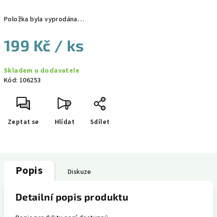
Položka byla vyprodána…
199 Kč
/ ks
Měrná
Skladem u dodavatele
cena:
Kód:
106253
Zeptat se
Hlídat
Sdílet
Popis
Diskuze
Detailní popis produktu