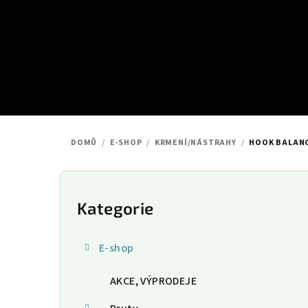
Přejít
na
obsah
DOMŮ
/
E-SHOP
/
KRMENÍ/NÁSTRAHY
/
HOOK BALANC
P
o
Kategorie
Přeskočit
kategorie
s
E-shop
t
AKCE, VÝPRODEJE
r