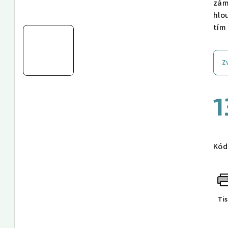
zám
hlo
tím
Z
1
Měr
cen
Kód
Ti