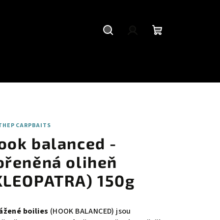
Hledat
Přihlášení
Nákupní
košík
THEP CARPBAITS
ook balanced -
ořeněná oliheň
KLEOPATRA) 150g
ážené boilies
(HOOK BALANCED) jsou