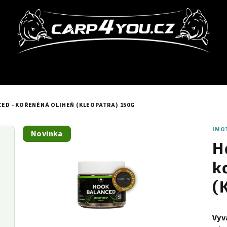
ED - KOŘENĚNÁ OLIHEŇ (KLEOPATRA) 150G
IMO
Novinka
H
k
(
Vyv