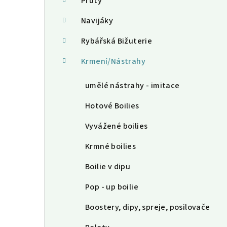
a
Pruty
n
Navijáky
n
Rybářská Bižuterie
í
Krmení/Nástrahy
p
umělé nástrahy - imitace
a
Hotové Boilies
n
Vyvážené boilies
e
Krmné boilies
l
Boilie v dipu
Pop - up boilie
Boostery, dipy, spreje, posilovače