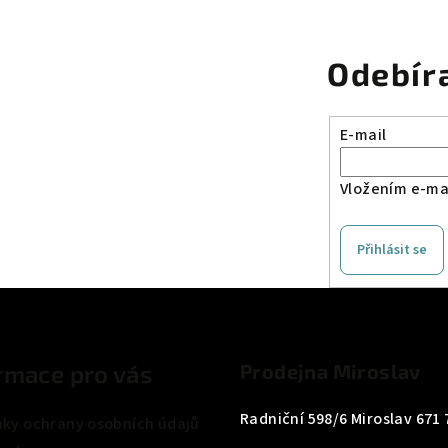
Odebír
E-mail
Vložením e-mai
Přihlásit se
rmace pro vás
Prodejna Miroslav
Radniční 598/6 Miroslav 671 
ky ochrany osobních údajů