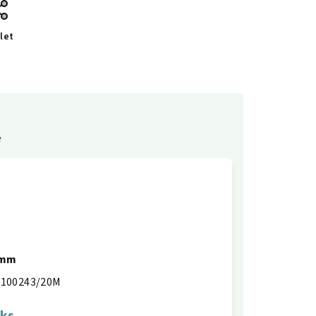
let
e
0mm
100243/20M