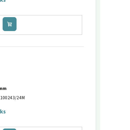
 ks
Do
košíku
4mm
100243/24M
 ks