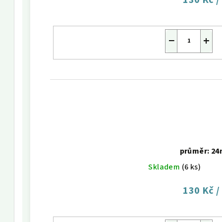
130 Kč
/
−
+
průměr: 2
Skladem
(6 ks)
130 Kč
/