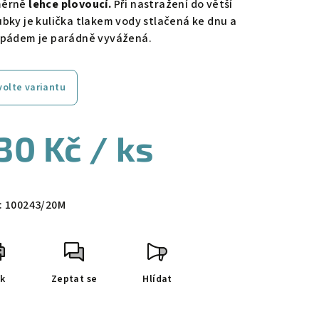
ěrně
lehce plovoucí.
Při nastražení do větší
ubky je kulička tlakem vody stlačená ke dnu a
 pádem je parádně vyvážená.
volte variantu
30 Kč
/ ks
ná
a:
:
100243/20M
sk
Zeptat se
Hlídat