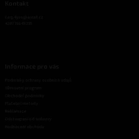
p
Kontakt
a
carp4you
@
email.cz
t
420776845395
í
Informace pro vás
Podmínky ochrany osobních údajů
Věrnostní program
Obchodní podmínky
Platební metody
Reklamace
Odstoupení od smlouvy
Hodnocení obchodu