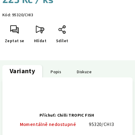
Měrná
Kód:
95320/CHI3
cena:
Zeptat se
Hlídat
Sdílet
Varianty
Popis
Diskuze
Příchuť: Chilli TROPIC FISH
Momentálně nedostupné
95320/CHI3