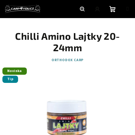
Přejít
na
obsah
Nákupní
Hledat
Přihlášení
Chilli Amino Lajtky 20-
košík
24mm
ORTHODOX CARP
Novinka
Tip