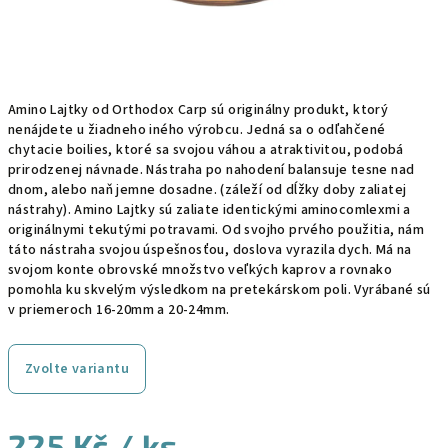
Amino Lajtky od Orthodox Carp sú originálny produkt, ktorý
nenájdete u žiadneho iného výrobcu. Jedná sa o odľahčené
chytacie boilies, ktoré sa svojou váhou a atraktivitou, podobá
prirodzenej návnade. Nástraha po nahodení balansuje tesne nad
dnom, alebo naň jemne dosadne. (záleží od dĺžky doby zaliatej
nástrahy). Amino Lajtky sú zaliate identickými aminocomlexmi a
originálnymi tekutými potravami. Od svojho prvého použitia, nám
táto nástraha svojou úspešnosťou, doslova vyrazila dych. Má na
svojom konte obrovské množstvo veľkých kaprov a rovnako
pomohla ku skvelým výsledkom na pretekárskom poli. Vyrábané sú
v priemeroch 16-20mm a 20-24mm.
Zvolte variantu
225 Kč
/ ks