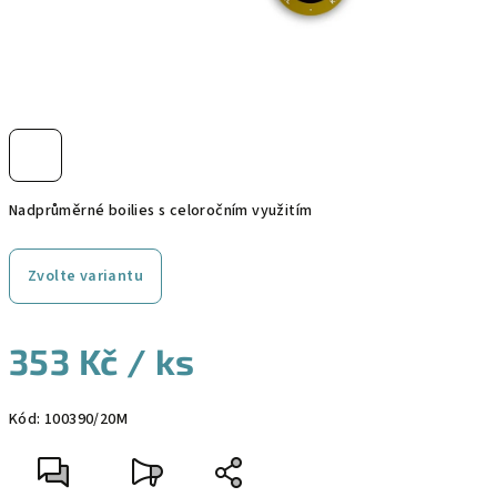
Nadprůměrné boilies s celoročním využitím
Zvolte variantu
353 Kč
/ ks
Měrná
Kód:
100390/20M
cena: