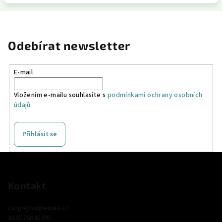
Odebírat newsletter
E-mail
Vložením e-mailu souhlasíte s
podmínkami ochrany osobních
údajů
Přihlásit se
Z
á
p
Kontakt
a
carp4you
@
email.cz
t
420776845395