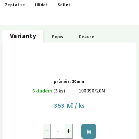
Zeptat se
Hlídat
Sdílet
Varianty
Popis
Diskuze
průměr: 20mm
Skladem
(3 ks)
100390/20M
353 Kč
/ ks
−
+
Do
košíku