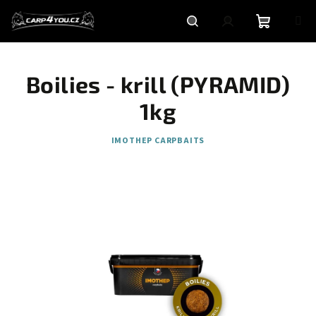
Přejít
na
obsah
Nákupní
Hledat
Přihlášení
Boilies - krill (PYRAMID)
košík
1kg
IMOTHEP CARPBAITS