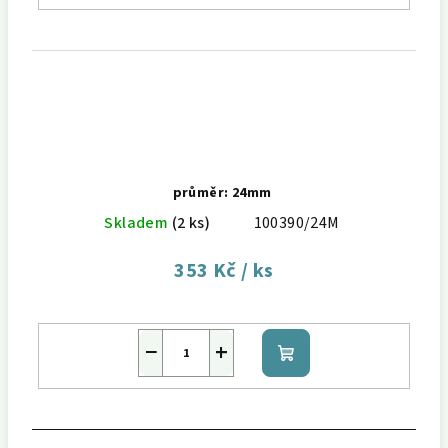
průměr: 24mm
Skladem
(2 ks)
100390/24M
353 Kč
/ ks
−
+
Do
košíku