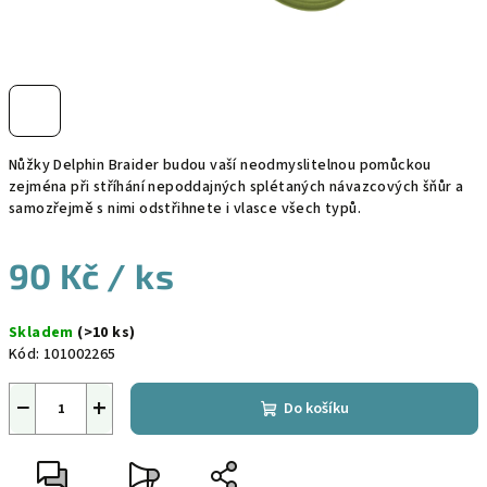
Nůžky Delphin Braider budou vaší neodmyslitelnou pomůckou
zejména při stříhání nepoddajných splétaných návazcových šňůr a
samozřejmě s nimi odstřihnete i vlasce všech typů.
90 Kč
/ ks
Měrná
Skladem
(>10 ks)
cena:
Kód:
101002265
−
+
Do košíku