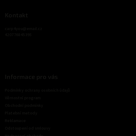
á
p
Kontakt
a
carp4you
@
email.cz
t
420776845395
í
Informace pro vás
Podmínky ochrany osobních údajů
Věrnostní program
Obchodní podmínky
Platební metody
Reklamace
Odstoupení od smlouvy