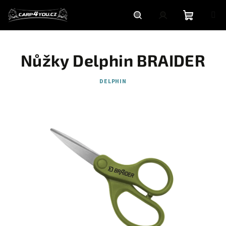
Přejít
na
obsah
Nákupní
Hledat
Přihlášení
Nůžky Delphin BRAIDER
košík
DELPHIN