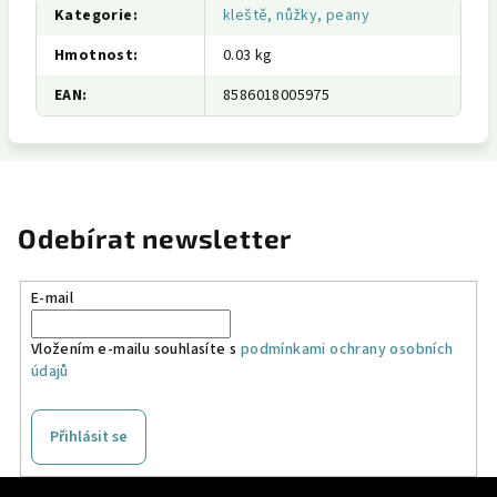
Kategorie
:
kleště, nůžky, peany
Hmotnost
:
0.03 kg
EAN
:
8586018005975
Odebírat newsletter
E-mail
Vložením e-mailu souhlasíte s
podmínkami ochrany osobních
údajů
Přihlásit se
Z