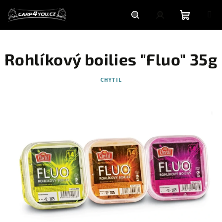
Přejít
na
obsah
Nákupní
Hledat
Přihlášení
Rohlíkový boilies "Fluo" 35g
košík
CHYTIL