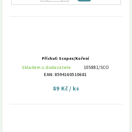
košíku
Příchuť: Scopex/Koření
Skladem u dodavatele
105881/SCO
EAN:
8594160510681
89 Kč
/ ks