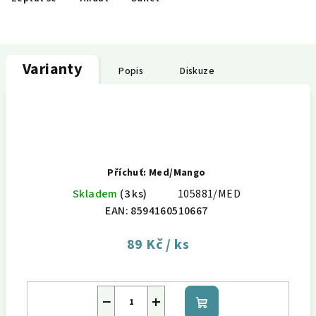
Varianty
Popis
Diskuze
Příchuť: Med/Mango
Skladem
(3 ks)
105881/MED
EAN:
8594160510667
89 Kč
/ ks
−
+
Do