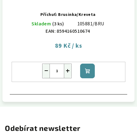
Příchuť: Brusinka/Kreveta
Skladem
(3 ks)
105881/BRU
EAN:
8594160510674
89 Kč
/ ks
−
+
Do
košíku
Odebírat newsletter