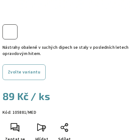
Nástrahy obalené v suchých dipech se staly v posledních letech
opravdovým hitem.
Zvolte variantu
89 Kč
/ ks
Měrná
Kód:
105881/MED
cena:
Zeptat se
Hlídat
Sdílet