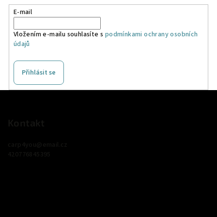
E-mail
Vložením e-mailu souhlasíte s
podmínkami ochrany osobních
údajů
Přihlásit se
Z
á
p
Kontakt
a
carp4you
@
email.cz
t
420776845395
í