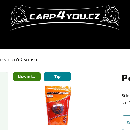
IES
/
PEČEŇ SCOPEX
P
Novinka
Tip
Sil
spr
Z