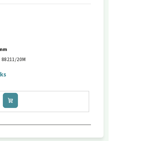
0mm
88211/20M
 ks
Do
košíku