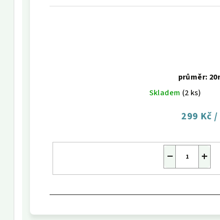
průměr: 2
Skladem
(2 ks)
299 Kč
/
−
+