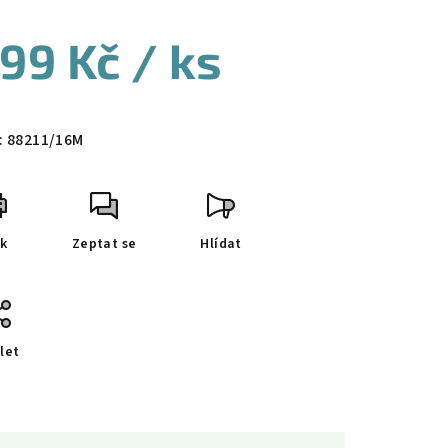
99 Kč
/ ks
ná
a:
:
88211/16M
sk
Zeptat se
Hlídat
let