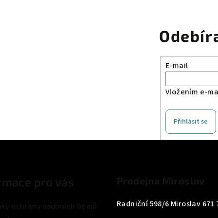
Odebír
E-mail
Vložením e-mai
Přihlásit se
rmace pro vás
Prodejna Miroslav
Radniční 598/6 Miroslav 671 
ky ochrany osobních údajů