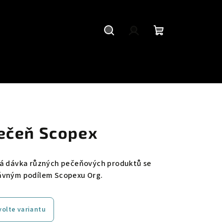
Hledat
Přihlášení
Nákupní
košík
ečeň Scopex
ná dávka různých pečeňových produktů se
ávným podílem Scopexu Org.
volte variantu