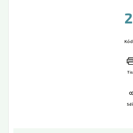
2
Měr
cen
Kód
Ti
Sdí