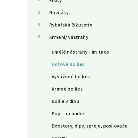
a
Pruty
n
Navijáky
n
Rybářská Bižuterie
í
Krmení/Nástrahy
p
umělé nástrahy - imitace
a
Hotové Boilies
n
Vyvážené boilies
e
Krmné boilies
l
Boilie v dipu
Pop - up boilie
Boostery, dipy, spreje, posilovače