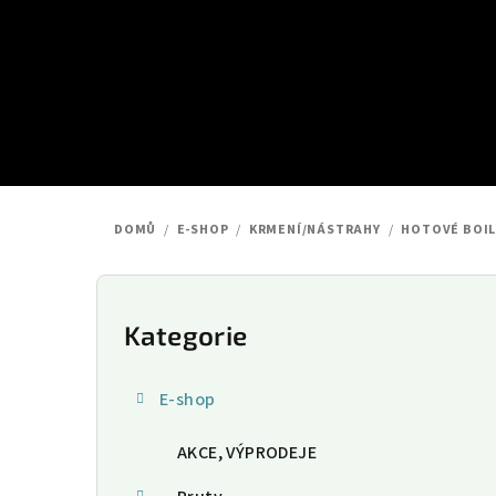
Přejít
na
obsah
DOMŮ
/
E-SHOP
/
KRMENÍ/NÁSTRAHY
/
HOTOVÉ BOIL
P
o
Kategorie
Přeskočit
kategorie
s
E-shop
t
AKCE, VÝPRODEJE
r