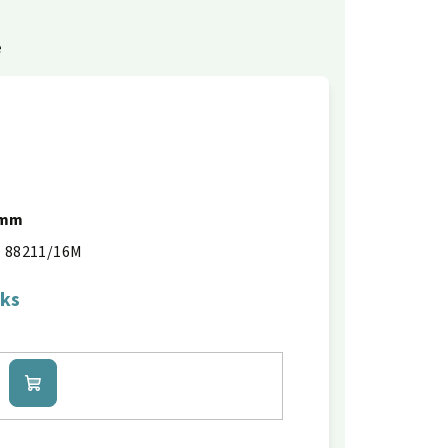
e
6mm
88211/16M
 ks
Do
košíku