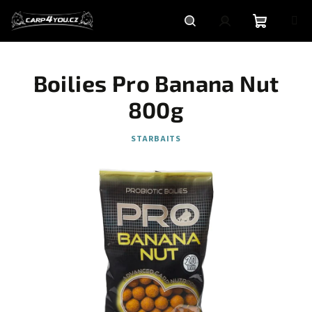
Přejít
na
obsah
Nákupní
Hledat
Přihlášení
Boilies Pro Banana Nut
košík
800g
STARBAITS