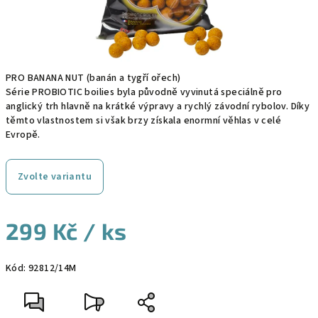
PRO BANANA NUT (banán a tygří ořech)
Série PROBIOTIC boilies byla původně vyvinutá speciálně pro
anglický trh hlavně na krátké výpravy a rychlý závodní rybolov. Díky
těmto vlastnostem si však brzy získala enormní věhlas v celé
Evropě.
Zvolte variantu
299 Kč
/ ks
Měrná
Kód:
92812/14M
cena: