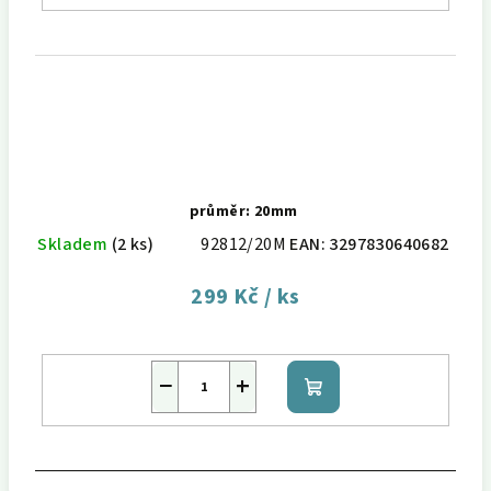
průměr: 20mm
Skladem
(2 ks)
92812/20M
EAN:
3297830640682
299 Kč
/ ks
−
+
Do
košíku