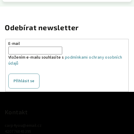
Odebírat newsletter
E-mail
Vložením e-mailu souhlasíte s
podmínkami ochrany osobních
údajů
Přihlásit se
Z
á
p
Kontakt
a
carp4you
@
email.cz
t
420776845395