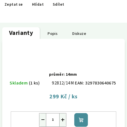
Zeptat se
Hlídat
Sdílet
Varianty
Popis
Diskuze
průměr: 14mm
Skladem
(1 ks)
92812/14M
EAN:
3297830640675
299 Kč
/ ks
−
+
Do
košíku