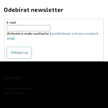
Odebírat newsletter
E-mail
Vložením e-mailu souhlasíte s
podmínkami ochrany osobních
údajů
Přihlásit se
Z
á
p
Kontakt
a
carp4you
@
email.cz
t
420776845395
í