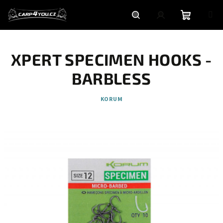
Přejít
na
obsah
Nákupní
Hledat
Přihlášení
XPERT SPECIMEN HOOKS -
košík
BARBLESS
KORUM