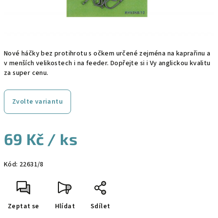
Nové háčky bez protihrotu s očkem určené zejména na kaprařinu a
v menších velikostech i na feeder. Dopřejte si i Vy anglickou kvalitu
za super cenu.
Zvolte variantu
69 Kč
/ ks
Měrná
Kód:
22631/8
cena:
Zeptat se
Hlídat
Sdílet