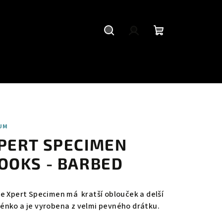
Hledat
Přihlášení
Nákupní
košík
UM
PERT SPECIMEN
OOKS - BARBED
ie Xpert Specimen má kratší oblouček a delší
énko a je vyrobena z velmi pevného drátku.