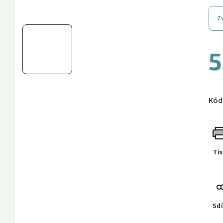
Z
5
Měr
cen
Kód
Ti
Sdí