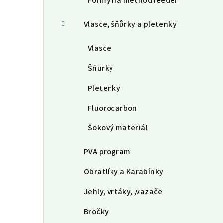
Formy na method feeder
Vlasce, šňůrky a pletenky
Vlasce
Šňurky
Pletenky
Fluorocarbon
Šokový materiál
PVA program
Obratlíky a Karabínky
Jehly, vrtáky, ,vazače
Bročky