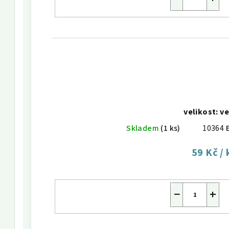
velikost: ve
Skladem
(1 ks)
10364
59 Kč
/ 
−
+