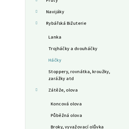
a
Pruty
n
Navijáky
n
Rybářská Bižuterie
í
Lanka
p
Trojháčky a dvouháčky
a
Háčky
n
Stoppery, rovnátka, kroužky,
e
zarážky atd
l
Zátěže, olova
Koncová olova
Půběžná olova
Broky, vyvažovací olůvka