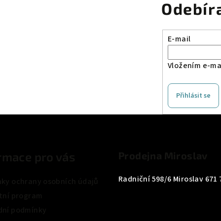
Odebír
E-mail
Vložením e-mai
Přihlásit se
rmace pro vás
Prodejna Miroslav
Radniční 598/6 Miroslav 671 
ky ochrany osobních údajů
tní program
ní podmínky