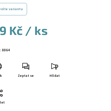
volte variantu
9 Kč
/ ks
ná
a:
:
8864
sk
Zeptat se
Hlídat
let