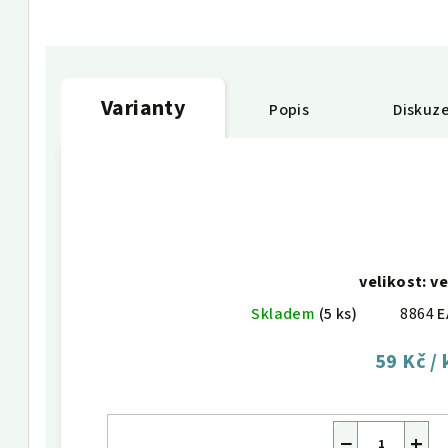
Varianty
Popis
Diskuz
velikost: ve
Skladem
(5 ks)
8864
E
59 Kč
/ 
−
+