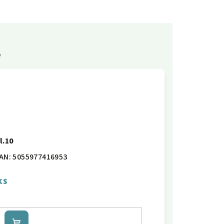
e
l.10
AN:
5055977416953
ks