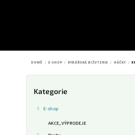
Přejít
na
obsah
DOMŮ
/
E-SHOP
/
RYBÁŘSKÁ BIŽUTERIE
/
HÁČKY
/
X
P
o
Kategorie
Přeskočit
kategorie
s
E-shop
t
AKCE, VÝPRODEJE
r