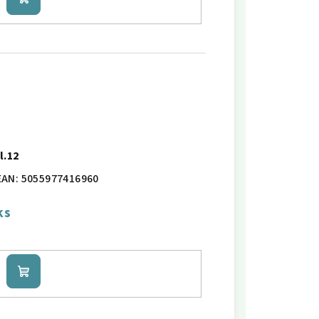
Do
košíku
l.12
EAN:
5055977416960
ks
Do
košíku