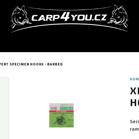
PERT SPECIMEN HOOKS - BARBED
KOR
X
H
Ser
ram