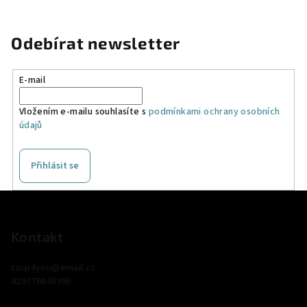
Odebírat newsletter
E-mail
Vložením e-mailu souhlasíte s
podmínkami ochrany osobních
údajů
Přihlásit se
Z
á
p
Kontakt
a
carp4you
@
email.cz
t
420776845395
í