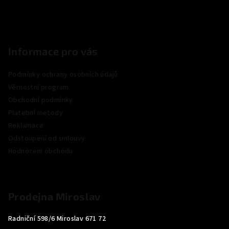
Informace pro vás
Podmínky ochrany osobních údajů
Věrnostní program
Obchodní podmínky
Platební metody
Reklamace
Odstoupení od smlouvy
Hodnocení obchodu
Prodejna Miroslav
Radniční 598/6 Miroslav 671 72