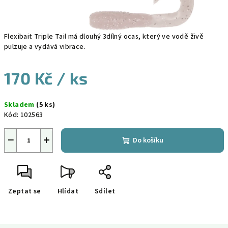
Flexibait Triple Tail má dlouhý 3dílný ocas, který ve vodě živě
pulzuje a vydává vibrace.
170 Kč
/ ks
Měrná
Skladem
(5 ks)
cena:
Kód:
102563
−
+
Do košíku
Zeptat se
Hlídat
Sdílet