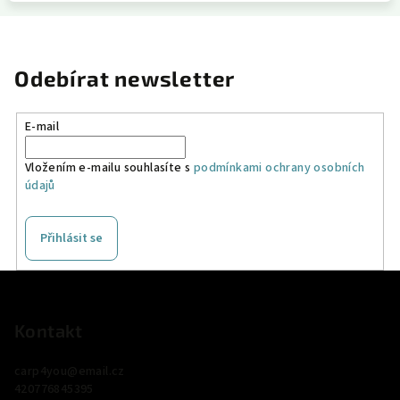
Odebírat newsletter
E-mail
Vložením e-mailu souhlasíte s
podmínkami ochrany osobních
údajů
Přihlásit se
Z
á
p
Kontakt
a
carp4you
@
email.cz
t
420776845395