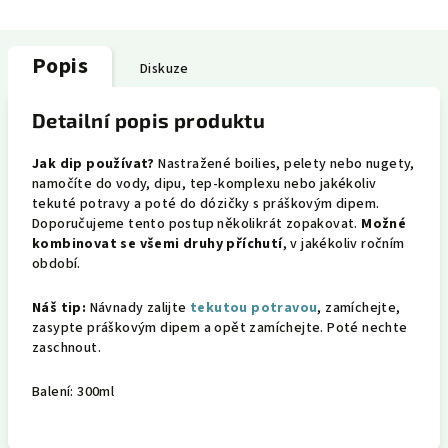
Popis
Diskuze
Detailní popis produktu
Jak dip používat?
Nastražené boilies, pelety nebo nugety,
namočíte do vody, dipu, tep-komplexu nebo jakékoliv
tekuté potravy a poté do dózičky s práškovým dipem.
Doporučujeme tento postup několikrát zopakovat.
Možné
kombinovat se všemi druhy příchutí
, v jakékoliv ročním
období.
Náš tip:
Návnady zalijte
tekutou potravou
, zamíchejte,
zasypte práškovým dipem a opět zamíchejte. Poté nechte
zaschnout.
Balení: 300ml