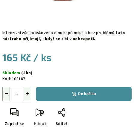
Intenzivní vůni práškového dipu kapři milují a bez problémů
tuto
nástrahu přijímají, i když se cítí v nebezpečí.
165 Kč
/ ks
Měrná
Skladem
(2 ks)
cena:
Kód:
103187
−
+
Do košíku
Zeptat se
Hlídat
Sdílet