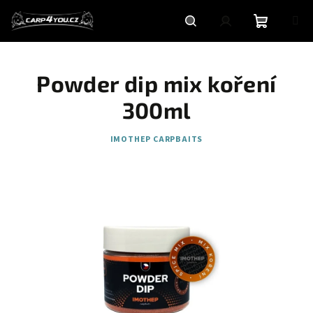
Přejít
na
obsah
Nákupní
Hledat
Přihlášení
Powder dip mix koření
košík
300ml
IMOTHEP CARPBAITS