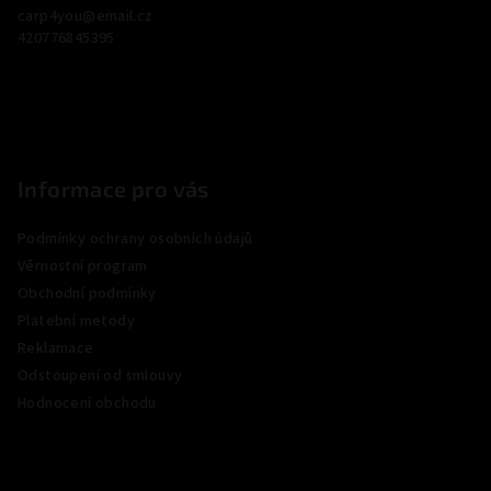
carp4you
@
email.cz
t
420776845395
í
Informace pro vás
Podmínky ochrany osobních údajů
Věrnostní program
Obchodní podmínky
Platební metody
Reklamace
Odstoupení od smlouvy
Hodnocení obchodu