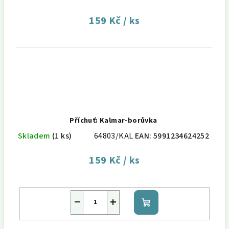
159 Kč
/ ks
Příchuť: Kalmar-borůvka
Skladem
(1 ks)
64803/KAL
EAN:
5991234624252
159 Kč
/ ks
−
+
Do
košíku