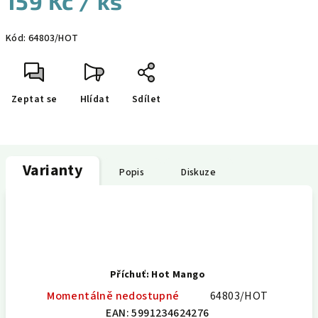
159 Kč
/ ks
Měrná
Kód:
64803/HOT
cena:
Zeptat se
Hlídat
Sdílet
Varianty
Popis
Diskuze
Příchuť: Hot Mango
Momentálně nedostupné
64803/HOT
EAN:
5991234624276