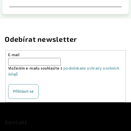
Odebírat newsletter
E-mail
Vložením e-mailu souhlasíte s
podmínkami ochrany osobních
údajů
Přihlásit se
Z
á
p
Kontakt
a