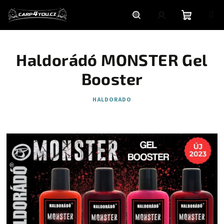
Přejít
na
obsah
Nákupní
Hledat
Přihlášení
Haldorádó MONSTER Gel
košík
Booster
HALDORADO