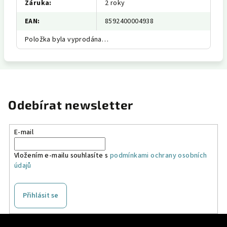
Záruka
:
2 roky
EAN
:
8592400004938
Položka byla vyprodána…
Odebírat newsletter
E-mail
Vložením e-mailu souhlasíte s
podmínkami ochrany osobních
údajů
Přihlásit se
Z