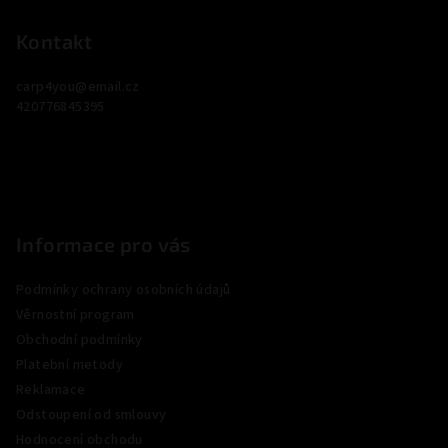
á
p
Kontakt
a
carp4you
@
email.cz
t
420776845395
í
Informace pro vás
Podmínky ochrany osobních údajů
Věrnostní program
Obchodní podmínky
Platební metody
Reklamace
Odstoupení od smlouvy
Hodnocení obchodu