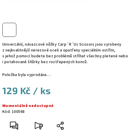
Univerzální, návazcové nůžky Carp´R´Us Scissors jsou vyrobeny
z nejkvalitnější nerezové oceli a opatřeny speciálním ostřím,
s jehož pomocí budete bez problémů stříhat všechny pletené nebo
i potahované šňůrky bez roztřepených konců.
Položka byla vyprodána…
129 Kč
/ ks
Měrná
Momentálně nedostupné
cena:
Kód:
100568