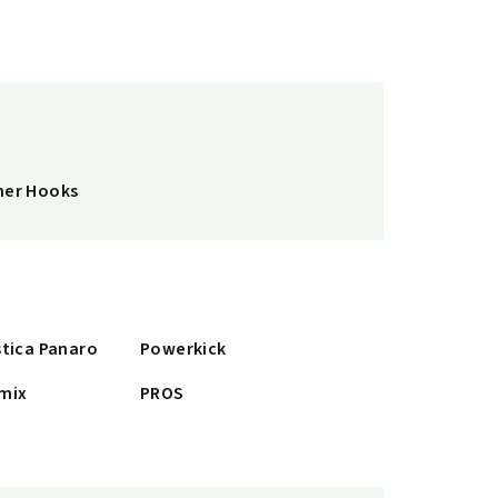
er Hooks
stica Panaro
Powerkick
mix
PROS