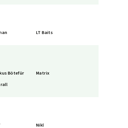
han
LT Baits
kus Bötefür
Matrix
rall
T
Nikl