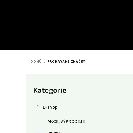
Přejít
na
obsah
DOMŮ
/
PRODÁVANÉ ZNAČKY
P
o
Kategorie
Přeskočit
kategorie
s
E-shop
t
AKCE, VÝPRODEJE
r