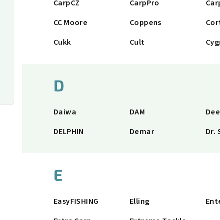
CarpCZ
CarpPro
Car
CC Moore
Coppens
Cor
Cukk
Cult
Cyg
D
Daiwa
DAM
Dee
DELPHIN
Demar
Dr. 
E
EasyFISHING
Elling
Ent