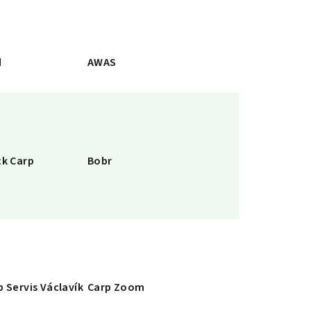
d
AWAS
ck Carp
Bobr
p Servis Václavík
Carp Zoom