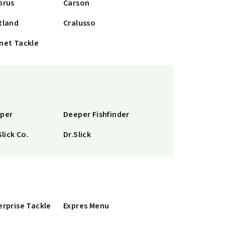
prus
Carson
tland
Cralusso
net Tackle
per
Deeper Fishfinder
Slick Co.
Dr.Slick
erprise Tackle
Expres Menu