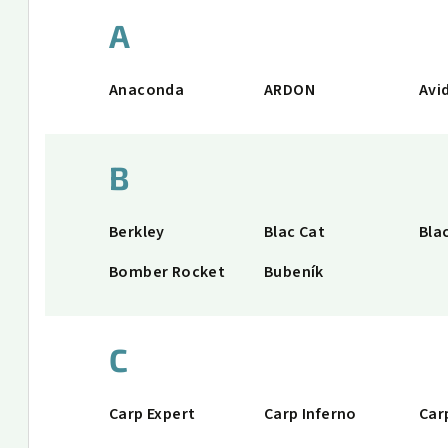
A
Anaconda
ARDON
Avi
B
Berkley
Blac Cat
Bla
Bomber Rocket
Bubeník
C
Carp Expert
Carp Inferno
Car