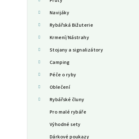
a
Pruty
n
Navijáky
n
Rybářská Bižuterie
í
Krmení/Nástrahy
p
Stojany a signalizátory
a
Camping
n
Péče o ryby
e
Oblečení
l
Rybářské čluny
Pro malé rybáře
Výhodné sety
Dárkové poukazy