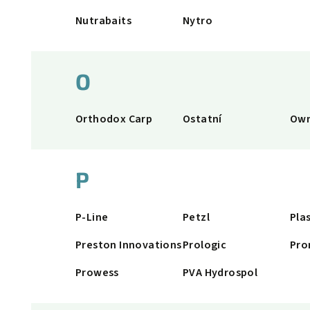
Nutrabaits
Nytro
O
Orthodox Carp
Ostatní
Own
P
P-Line
Petzl
Pla
Preston Innovations
Prologic
Pro
Prowess
PVA Hydrospol