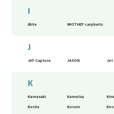
I
iBite
IMOTHEP carpbaits
J
JAF Capture
JAXON
Jet
K
Kamasaki
Kamatsu
Kin
Korda
Korum
Kov