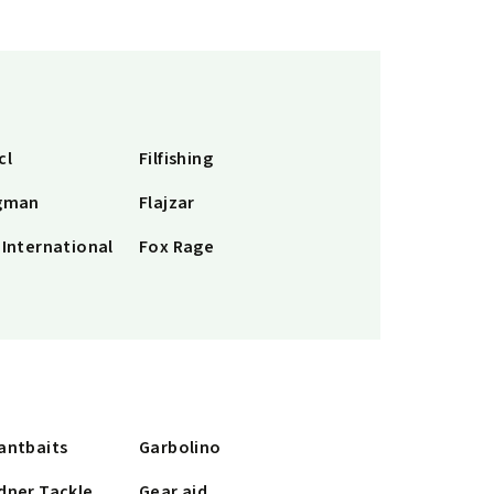
cl
Filfishing
gman
Flajzar
 International
Fox Rage
antbaits
Garbolino
dner Tackle
Gear aid