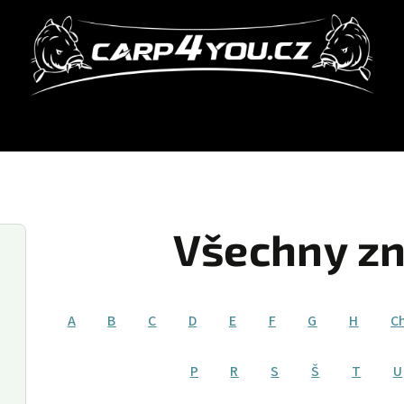
Všechny zn
A
B
C
D
E
F
G
H
C
P
R
S
Š
T
U