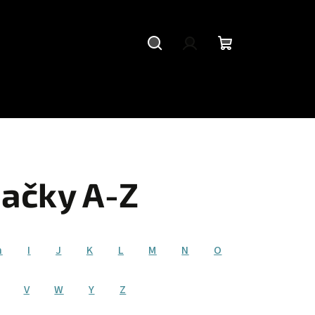
Hledat
Přihlášení
Nákupní
košík
ačky A-Z
h
I
J
K
L
M
N
O
V
W
Y
Z