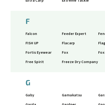
Extra Carp
Extreme Tackle
F
Falcon
Feeder Expert
Fen
FISH UP
Flacarp
Fla
Fortis Eyewear
Fox
Fox
Free Spirit
Freeze Dry Company
G
Gaby
Gamakatsu
Gar
Garda
Gardner
Gar