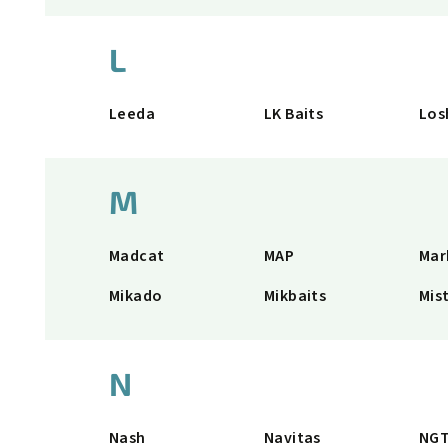
L
Leeda
LK Baits
Los
M
Madcat
MAP
Mar
Mikado
Mikbaits
Mist
N
Nash
Navitas
NG