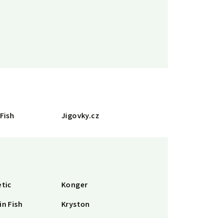
 Fish
Jigovky.cz
etic
Konger
in Fish
Kryston