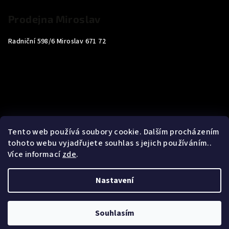
Prodejna Miroslav
Radniční 598/6 Miroslav 671 72
Tento web používá soubory cookie. Dalším procházením
tohoto webu vyjadřujete souhlas s jejich používáním..
Více informací
zde
.
Nastavení
Copyright 2026
Carp4You
. Všechna práva vyhrazena.
Souhlasím
Vytvořil Shoptet