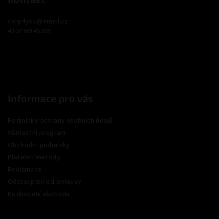
a
carp4you
@
email.cz
t
420776845395
í
Informace pro vás
Podmínky ochrany osobních údajů
Věrnostní program
Obchodní podmínky
Platební metody
Reklamace
Odstoupení od smlouvy
Hodnocení obchodu