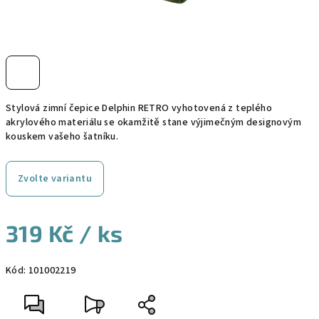
Stylová zimní čepice Delphin RETRO vyhotovená z teplého
akrylového materiálu se okamžitě stane výjimečným designovým
kouskem vašeho šatníku.
Zvolte variantu
319 Kč
/ ks
Měrná
Kód:
101002219
cena: