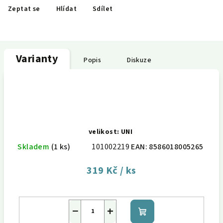
Zeptat se
Hlídat
Sdílet
Varianty
Popis
Diskuze
velikost: UNI
Skladem
(1 ks)
101002219
EAN:
8586018005265
319 Kč
/ ks
−
+
Do
košíku