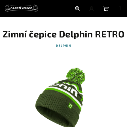
Přejít
na
obsah
Nákupní
Hledat
Přihlášení
Zimní čepice Delphin RETRO
košík
DELPHIN