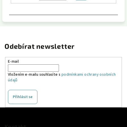
Odebírat newsletter
E-mail
Vložením e-mailu souhlasíte s
podmínkami ochrany osobních
údajů
Přihlásit se
Z
á
p
Kontakt