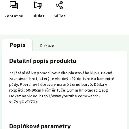
Zeptat se
Hlídat
Sdílet
Popis
Diskuze
Detailní popis produktu
Zajištění délky pomocí pevného plastového klipu. Pevný
zavrtávací hrot, který je vhodný též do tvrdé a kamenité
půdy. Povrchová úprava v matné černé barvě. Délka v
rozpětí : 50-90cm Průměr tyče: 16mm Hmotnost: 126g
Odkaz na video: http://www.youtube.com/watch?
v=ZyqIOvFf7Oc
Doplňkové parametry