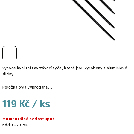
Vysoce kvalitní zavrtávací tyče, které jsou vyrobeny z aluminiové
slitiny.
Položka byla vyprodána…
119 Kč
/ ks
Měrná
Momentálně nedostupné
cena:
Kód:
G-20154