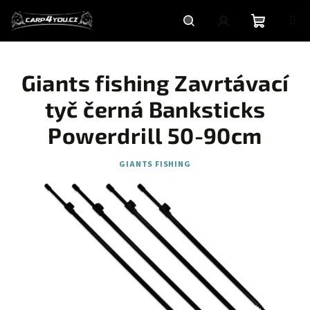
Přejít
na
obsah
Nákupní
Hledat
Přihlášení
Giants fishing Zavrtávací
košík
tyč černá Banksticks
Powerdrill 50-90cm
GIANTS FISHING