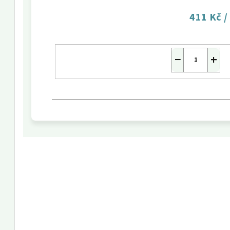
411 Kč
/
−
+