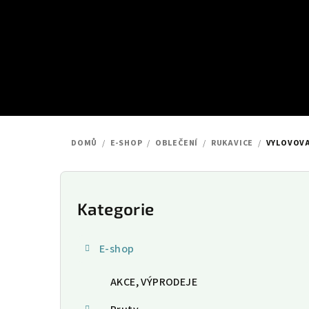
Přejít
na
obsah
DOMŮ
/
E-SHOP
/
OBLEČENÍ
/
RUKAVICE
/
VYLOVOVA
P
o
Kategorie
Přeskočit
kategorie
s
E-shop
t
AKCE, VÝPRODEJE
r