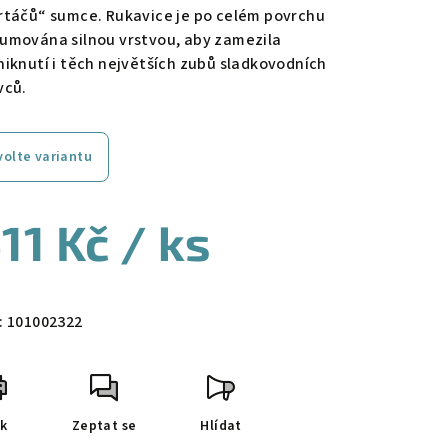
rtáčů“ sumce. Rukavice je po celém povrchu
umována silnou vrstvou, aby zamezila
niknutí i těch největších zubů sladkovodních
vců.
volte variantu
11 Kč
/ ks
ná
a:
:
101002322
sk
Zeptat se
Hlídat