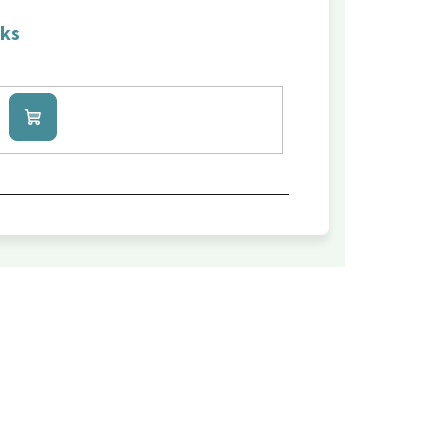
 ks
Do
košíku