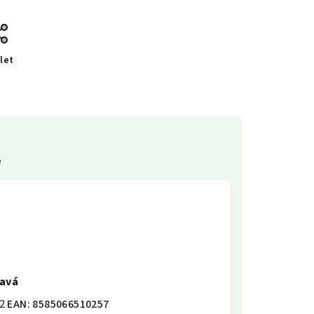
let
e
ravá
2
EAN:
8585066510257