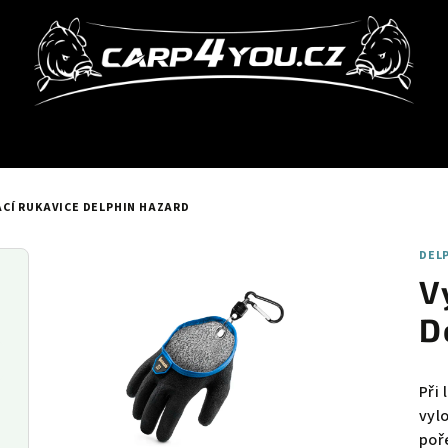
CÍ RUKAVICE DELPHIN HAZARD
DEL
V
D
Při
vyl
poř