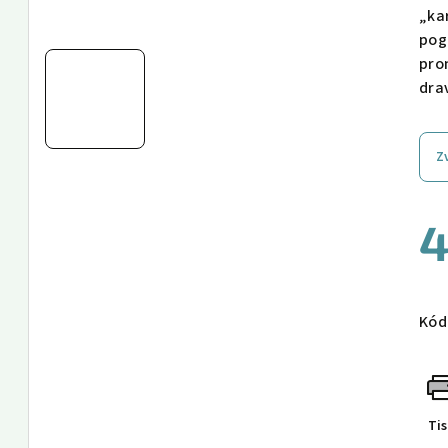
„ka
pog
pro
dra
Z
4
Měr
cen
Kód
Ti