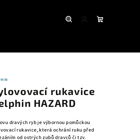
Hledat
Přihlášení
Nákupní
košík
PHIN
ylovovací rukavice
elphin HAZARD
 lovu dravých ryb je výbornou pomůckou
ovovací rukavice, která ochrání ruku před
ezáním od ostrých zubů dravců či tzv.