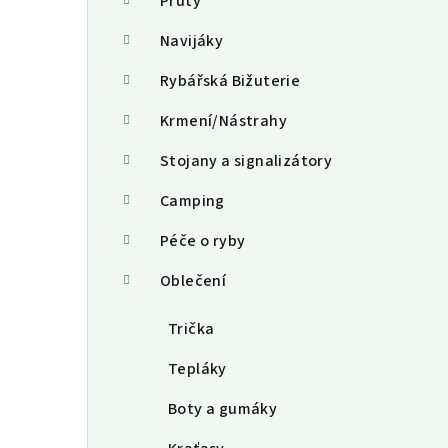
a
Pruty
n
Navijáky
n
Rybářská Bižuterie
í
Krmení/Nástrahy
p
Stojany a signalizátory
a
Camping
n
Péče o ryby
e
Oblečení
l
Trička
Tepláky
Boty a gumáky