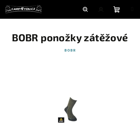
Přejít
na
obsah
Nákupní
Hledat
Přihlášení
BOBR ponožky zátěžové
košík
BOBR