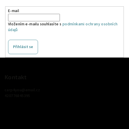
E-mail
Vložením e-mailu souhlasíte s
podmínkami ochrany osobních
údajů
Přihlásit se
Z
á
p
Kontakt
a
carp4you
@
email.cz
t
420776845395
í