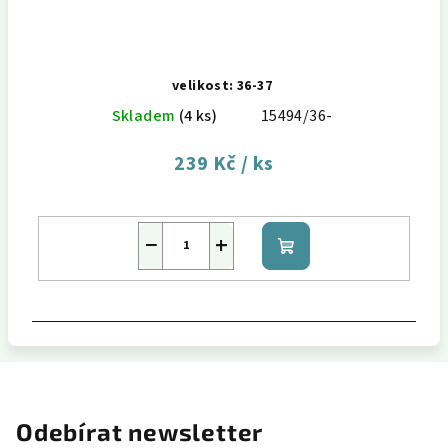
velikost: 36-37
Skladem
(4 ks)
15494/36-
239 Kč
/ ks
−
+
Do
košíku
Odebírat newsletter