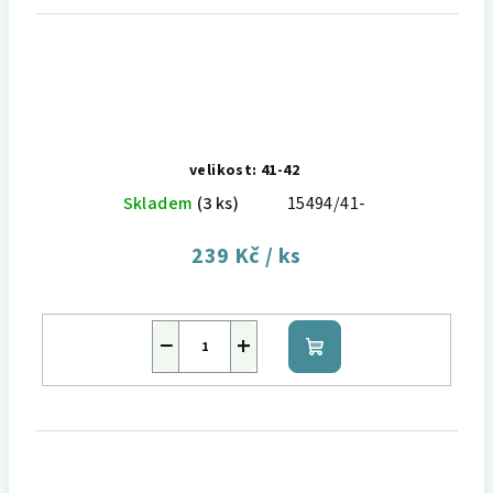
velikost: 41-42
Skladem
(3 ks)
15494/41-
239 Kč
/ ks
−
+
Do
košíku