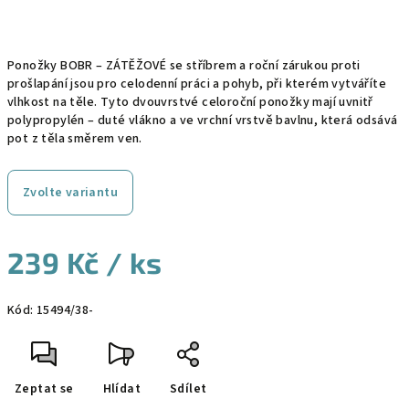
Ponožky BOBR – ZÁTĚŽOVÉ se stříbrem a roční zárukou proti
prošlapání jsou pro celodenní práci a pohyb, při kterém vytváříte
vlhkost na těle. Tyto dvouvrstvé celoroční ponožky mají uvnitř
polypropylén – duté vlákno a ve vrchní vrstvě bavlnu, která odsává
pot z těla směrem ven.
Zvolte variantu
239 Kč
/ ks
Měrná
Kód:
15494/38-
cena:
Zeptat se
Hlídat
Sdílet