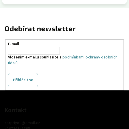
Odebírat newsletter
E-mail
Vložením e-mailu souhlasíte s
podmínkami ochrany osobních
údajů
Přihlásit se
Z
á
p
Kontakt
a
carp4you
@
email.cz
t
420776845395