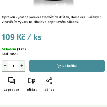
Opravdu vydatná polévka z hovězích drštěk, doměkka uvařených
v hovězím vývaru na cibulovo-paprikovém základu.
109 Kč
/ ks
Měrná
Skladem
(3 ks)
cena:
Kód:
68548
−
+
Do košíku
Zeptat se
Hlídat
Sdílet