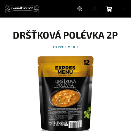
Přejít
na
obsah
Nákupní
Hledat
Přihlášení
DRŠŤKOVÁ POLÉVKA 2P
košík
EXPRES MENU