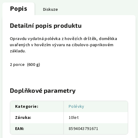
Popis
Diskuze
Detailní popis produktu
Opravdu vydatná polévka z hovězích drštěk, doměkka
uvařených v hovězím vývaru na cibulovo-paprikovém
základu.
2 porce
(600 g)
Doplňkové parametry
Kategorie
:
Polévky
Záruka
:
10let
EAN
:
8594043791671