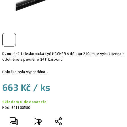
Dvoudílná teleskopická tyč HACKER s délkou 210cm je vyhotovena z
odolného a pevného 24T karbonu.
Položka byla vyprodána…
663 Kč
/ ks
Měrná
Skladem u dodavatele
cena:
Kód:
941100580