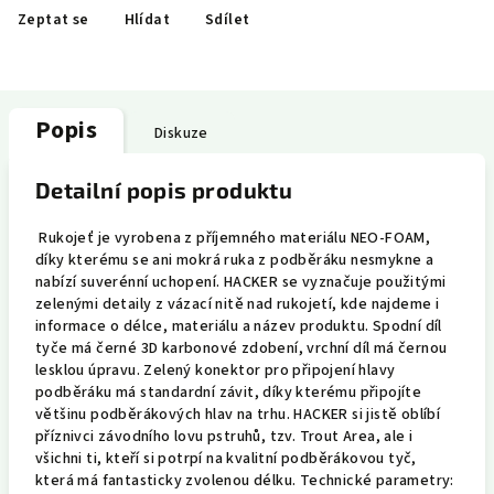
Zeptat se
Hlídat
Sdílet
Popis
Diskuze
Detailní popis produktu
Rukojeť je vyrobena z příjemného materiálu NEO-FOAM,
díky kterému se ani mokrá ruka z podběráku nesmykne a
nabízí suverénní uchopení. HACKER se vyznačuje použitými
zelenými detaily z vázací nitě nad rukojetí, kde najdeme i
informace o délce, materiálu a název produktu. Spodní díl
tyče má černé 3D karbonové zdobení, vrchní díl má černou
lesklou úpravu. Zelený konektor pro připojení hlavy
podběráku má standardní závit, díky kterému připojíte
většinu podběrákových hlav na trhu. HACKER si jistě oblíbí
příznivci závodního lovu pstruhů, tzv. Trout Area, ale i
všichni ti, kteří si potrpí na kvalitní podběrákovou tyč,
která má fantasticky zvolenou délku. Technické parametry: