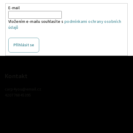
E-mail
Vložením e-mailu souhlasíte s
podmínkami ochrany osobních
údajů
Přihlásit se
Z
á
p
Kontakt
a
carp4you
@
email.cz
t
420776845395
í