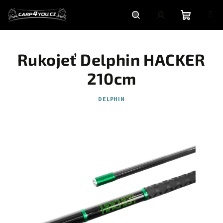
Přejít
na
obsah
Nákupní
Hledat
Přihlášení
Rukojeť Delphin HACKER
košík
210cm
DELPHIN