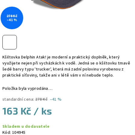
278 Kč
–41 %
Kšiltovka Delphin Atak! je moderní a praktický doplněk, který
využijete nejen při vycházkách k vodě. Jedná se o kšiltovku tmavě
šedé barvy typu 'trucker', která má zadní polovinu vyrobenou z
praktické síťoviny, takže ani v létě vám v ní nebude teplo.
Položka byla vyprodána…
standardní cena:
278 Kč
–41 %
163 Kč
/ ks
Měrná
Skladem u dodavatele
cena:
Kód:
104945