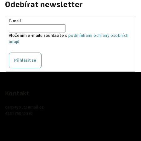
Odebírat newsletter
E-mail
Vložením e-mailu souhlasíte s
podmínkami ochrany osobních
údajů
Přihlásit se
Z
á
p
Kontakt
a
carp4you
@
email.cz
t
420776845395
í