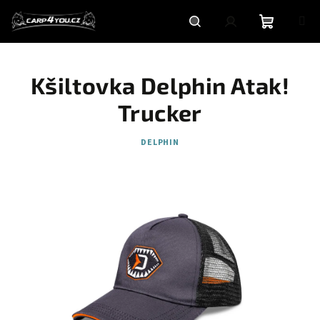
Přejít
na
obsah
Nákupní
Hledat
Přihlášení
Kšiltovka Delphin Atak!
košík
Trucker
DELPHIN