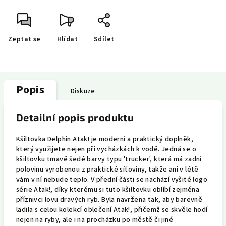
Zeptat se
Hlídat
Sdílet
Popis
Diskuze
Detailní popis produktu
Kšiltovka Delphin Atak! je moderní a praktický doplněk,
který využijete nejen při vycházkách k vodě. Jedná se o
kšiltovku tmavě šedé barvy typu 'trucker', která má zadní
polovinu vyrobenou z praktické síťoviny, takže ani v létě
vám v ní nebude teplo. V přední části se nachází vyšité logo
série Atak!, díky kterému si tuto kšiltovku oblíbí zejména
příznivci lovu dravých ryb. Byla navržena tak, aby barevně
ladila s celou kolekcí oblečení Atak!, přičemž se skvěle hodí
nejen na ryby, ale i na procházku po městě či jiné