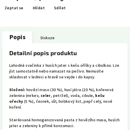
Zeptat se
Hlídat
Sdílet
Popis
Diskuze
Detailní popis produktu
Lahodná svačinka z husích jater s kešu oříšky a cibulkou. Lze
jíst samostatně nebo namazat na pečivo. Nemusíte
skladovat v lednici a hravě se vejde i do kapsy.
Složení:
hovězí maso (30 %), husí játra (20 %), kořenová
zelenina (mrkev,
celer
, petržel), voda, cibule,
kešu
ořechy
(5 %), česnek, sůl, bobkový list, pepř celý, nové
koření.
Sterilovaná homogenizovaná pasta z hovězího masa, husích
jater a zeleniny k přímé konzumaci.