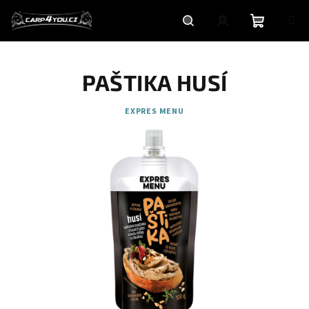
Přejít
na
obsah
Nákupní
Hledat
Přihlášení
PAŠTIKA HUSÍ
košík
EXPRES MENU