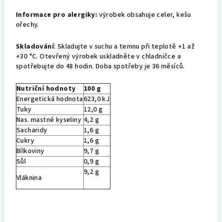
Informace pro alergiky:
výrobek obsahuje celer, kešu
ořechy.
Skladování
: Skladujte v suchu a temnu při teplotě +1 až
+30 °C. Otevřený výrobek uskladněte v chladničce a
spotřebujte do 48 hodin. Doba spotřeby je 36 měsíců.
Nutriční hodnoty
100 g
Energetická hodnota
623,0 kJ
Tuky
12,0 g
Nas. mastné kyseliny
4,2 g
Sacharidy
1,6 g
Cukry
1,6 g
Bílkoviny
9,7 g
Sůl
0,9 g
9,2 g
Vláknina