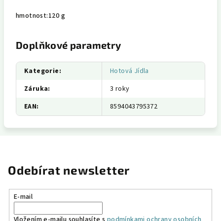
hmotnost:
120 g
Doplňkové parametry
Kategorie
:
Hotová Jídla
Záruka
:
3 roky
EAN
:
8594043795372
Odebírat newsletter
E-mail
Vložením e-mailu souhlasíte s
podmínkami ochrany osobních