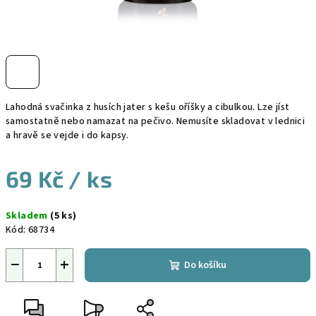
Lahodná svačinka z husích jater s kešu oříšky a cibulkou. Lze jíst
samostatně nebo namazat na pečivo. Nemusíte skladovat v lednici
a hravě se vejde i do kapsy.
69 Kč
/ ks
Měrná
Skladem
(5 ks)
cena:
Kód:
68734
−
+
Do košíku