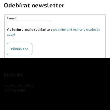
Odebírat newsletter
E-mail
Vložením e-mailu souhlasíte s
podmínkami ochrany osobních
údajů
Přihlásit se
Z
á
p
Kontakt
a
carp4you
@
email.cz
t
420776845395
í