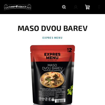
Přejít
na
obsah
Nákupní
Hledat
Přihlášení
MASO DVOU BAREV
košík
EXPRES MENU