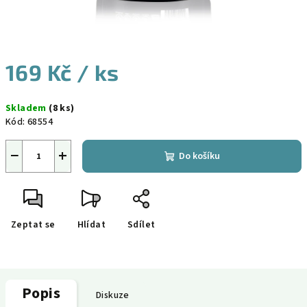
169 Kč
/ ks
Měrná
Skladem
(8 ks)
cena:
Kód:
68554
−
+
Do košíku
Zeptat se
Hlídat
Sdílet
Popis
Diskuze