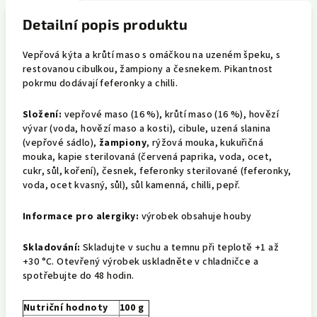
Detailní popis produktu
Vepřová kýta a krůtí maso s omáčkou na uzeném špeku, s
restovanou cibulkou, žampiony a česnekem. Pikantnost
pokrmu dodávají feferonky a chilli.
Složení:
vepřové maso (16 %), krůtí maso (16 %), hovězí
vývar (voda, hovězí maso a kosti), cibule, uzená slanina
(vepřové sádlo),
žampiony
, rýžová mouka, kukuřičná
mouka, kapie sterilovaná (červená paprika, voda, ocet,
cukr, sůl, koření), česnek, feferonky sterilované (feferonky,
voda, ocet kvasný, sůl), sůl kamenná, chilli, pepř.
Informace pro alergiky:
výrobek obsahuje houby
Skladování:
Skladujte v suchu a temnu při teplotě +1 až
+30 °C. Otevřený výrobek uskladněte v chladničce a
spotřebujte do 48 hodin.
Nutriční hodnoty
100 g