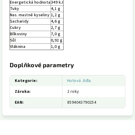
Energetická hodnota
349 kJ
Tuky
4,1 g
Nas. mastné kyseliny
1,2 g
Sacharidy
4,6 g
Cukry
2,7 g
Bílkoviny
7,0 g
Sůl
0,92 g
Vláknina
1,0 g
Doplňkové parametry
Kategorie
:
Hotová Jídla
Záruka
:
2 roky
EAN
:
8594043790254