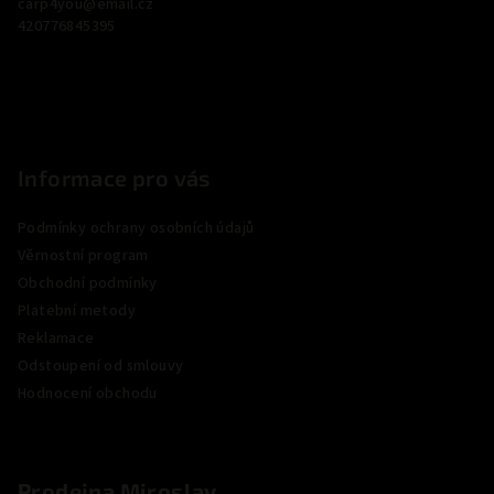
carp4you
@
email.cz
t
420776845395
í
Informace pro vás
Podmínky ochrany osobních údajů
Věrnostní program
Obchodní podmínky
Platební metody
Reklamace
Odstoupení od smlouvy
Hodnocení obchodu
Prodejna Miroslav