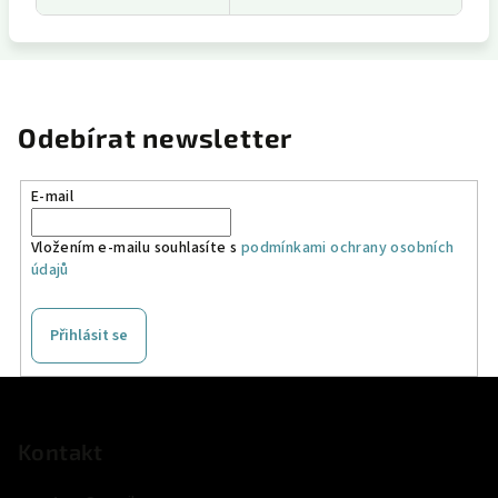
Odebírat newsletter
E-mail
Vložením e-mailu souhlasíte s
podmínkami ochrany osobních
údajů
Přihlásit se
Z
á
p
Kontakt
a