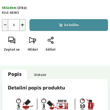
Měrná
Skladem
(3 ks)
cena:
Kód:
68083
−
+
Do košíku
Zeptat se
Hlídat
Sdílet
Popis
Diskuze
Detailní popis produktu