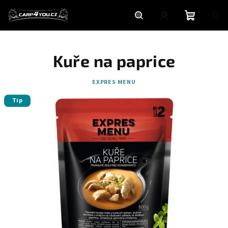
Přejít
na
obsah
Nákupní
Hledat
Přihlášení
Kuře na paprice
košík
EXPRES MENU
Tip