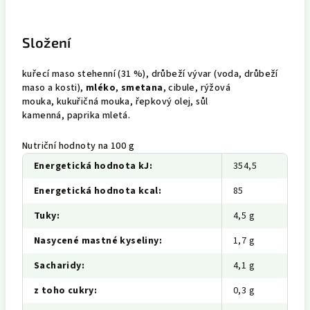
Složení
kuřecí maso stehenní (31 %), drůbeží vývar (voda, drůbeží
maso a kosti),
mléko
,
smetana
, cibule, rýžová
mouka, kukuřičná mouka, řepkový olej, sůl
kamenná, paprika mletá.
Nutriční hodnoty na 100 g
Energetická hodnota kJ
:
354,5
Energetická hodnota kcal
:
85
Tuky
:
4,5 g
Nasycené mastné kyseliny
:
1,7 g
Sacharidy
:
4,1 g
z toho cukry
:
0,3 g