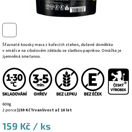
Šťavnaté kousky masa z kuřecích stehen, dušené doměkka
v omáčce na cibulovém základu se sladkou paprikou. Omáčka je
zjemněná smetanou.
600g
2
porce
|
159 Kč
Trvanlivost až 10 let
159 Kč
/ ks