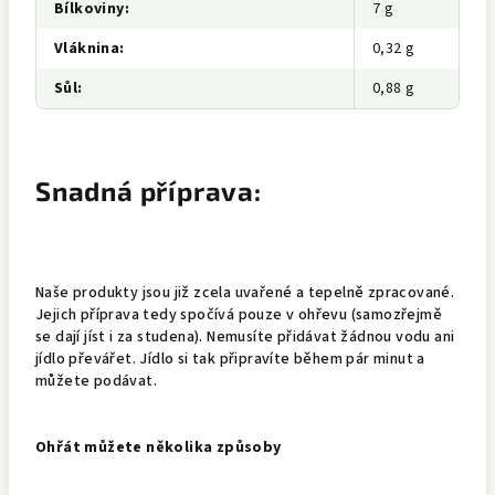
Bílkoviny
:
7 g
Vláknina
:
0,32 g
Sůl
:
0,88 g
Snadná příprava:
Naše produkty jsou již zcela uvařené a tepelně zpracované.
Jejich příprava tedy spočívá pouze v ohřevu (samozřejmě
se dají jíst i za studena). Nemusíte přidávat žádnou vodu ani
jídlo převářet. Jídlo si tak připravíte během pár minut a
můžete podávat.
Ohřát můžete několika způsoby