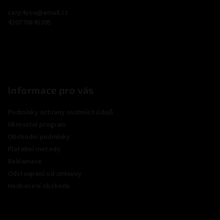
a
carp4you
@
email.cz
t
420776845395
í
Informace pro vás
Podmínky ochrany osobních údajů
Věrnostní program
Obchodní podmínky
Platební metody
Reklamace
Odstoupení od smlouvy
Hodnocení obchodu