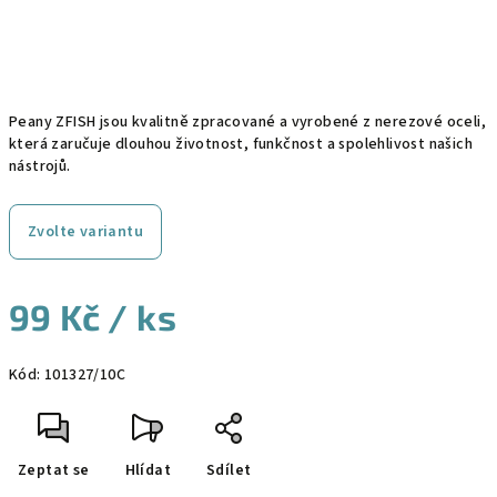
Peany ZFISH jsou kvalitně zpracované a vyrobené z nerezové oceli,
která zaručuje dlouhou životnost, funkčnost a spolehlivost našich
nástrojů.
Zvolte variantu
99 Kč
/ ks
Měrná
Kód:
101327/10C
cena:
Zeptat se
Hlídat
Sdílet