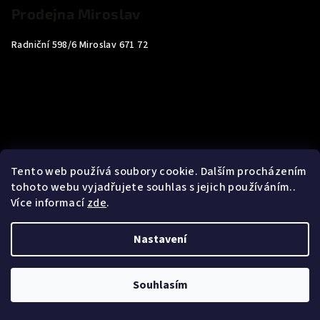
Prodejna Miroslav
Radniční 598/6 Miroslav 671 72
Tento web používá soubory cookie. Dalším procházením
tohoto webu vyjadřujete souhlas s jejich používáním..
Více informací
zde
.
Nastavení
Copyright 2026
Carp4You
. Všechna práva vyhrazena.
Souhlasím
Vytvořil Shoptet