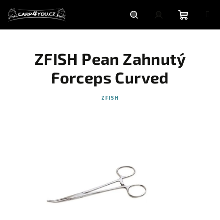
Přejít
na
obsah
Nákupní
Hledat
Přihlášení
ZFISH Pean Zahnutý
košík
Forceps Curved
ZFISH