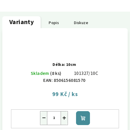
Varianty
Popis
Diskuze
Délka: 10cm
Skladem
(8 ks)
101327/10C
EAN:
8506156081570
99 Kč
/ ks
−
+
Do
košíku